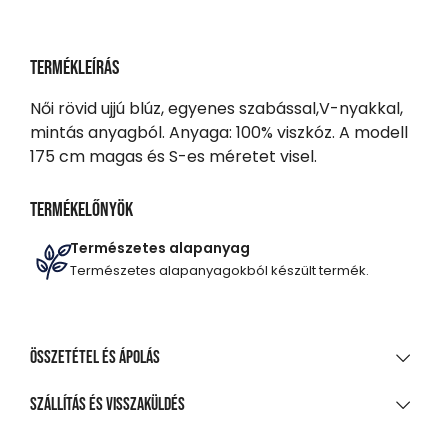
Termékleírás
Női rövid ujjú blúz, egyenes szabással,V-nyakkal,
mintás anyagból. Anyaga: 100% viszkóz. A modell
175 cm magas és S-es méretet visel.
Termékelőnyök
Természetes alapanyag
Természetes alapanyagokból készült termék.
Összetétel és ápolás
ANYAGÖSSZETÉTEL
Szállítás és visszaküldés
100% viszkóz