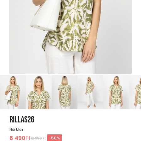
RILLAS26
Női blúz
6 490
Ft
-
50
%
12 990
Ft