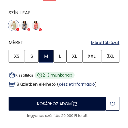
SZÍN:
LEAF
MÉRET
Mérettáblázat
XS
S
M
L
XL
XXL
3XL
2-3 munkanap
Kiszállítás:
18 üzletben elérhető (
Készletinformáció
)
KOSÁRHOZ ADOM
Ingyenes szállítás 20.000 Ft felett