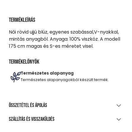
Termékleírás
Női rövid ujjú blúz, egyenes szabással,V-nyakkal,
mintás anyagból. Anyaga: 100% viszkóz. A modell
175 cm magas és S-es méretet visel.
Termékelőnyök
Természetes alapanyag
Természetes alapanyagokból készült termék.
Összetétel és ápolás
ANYAGÖSSZETÉTEL
Szállítás és visszaküldés
100% viszkóz