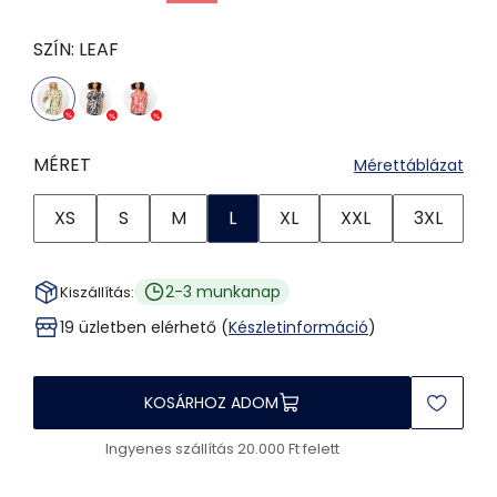
SZÍN:
LEAF
MÉRET
Mérettáblázat
XS
S
M
L
XL
XXL
3XL
2-3 munkanap
Kiszállítás:
19 üzletben elérhető (
Készletinformáció
)
KOSÁRHOZ ADOM
Ingyenes szállítás 20.000 Ft felett