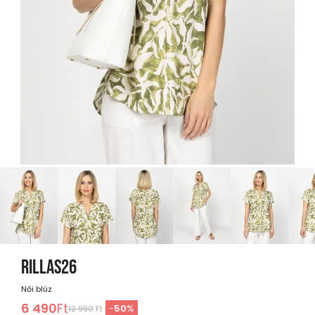
RILLAS26
Női blúz
6 490
Ft
-
50
%
12 990
Ft