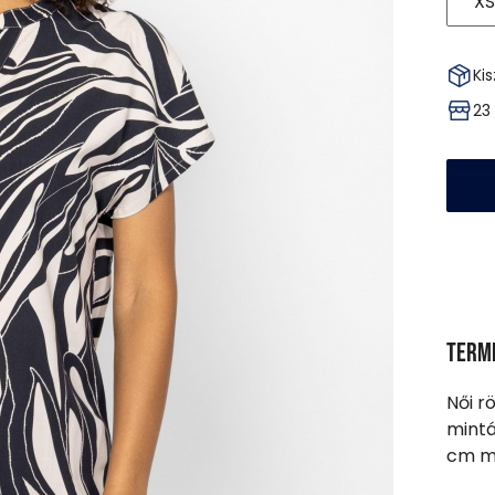
XS
Kis
23
Term
Női r
mintá
cm ma