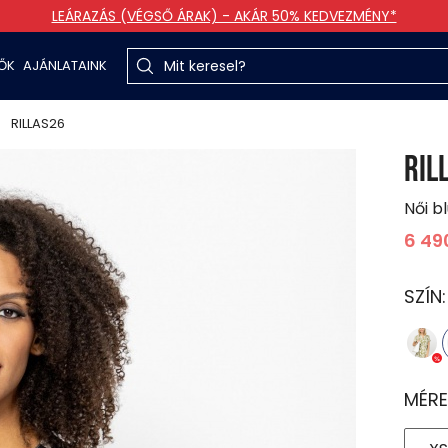
LEÁRAZÁS (VÉGSŐ ÁRAK) - AKÁR 50% KEDVEZMÉNY*
TŐK
AJÁNLATAINK
RILLAS26
RIL
Női b
6 49
SZÍN
MÉRE