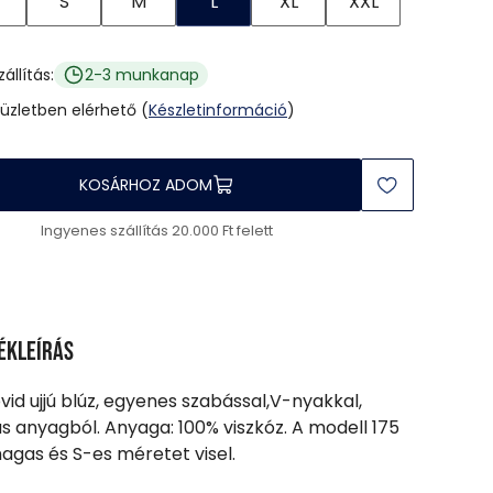
S
M
L
XL
XXL
zállítás:
2-3 munkanap
 üzletben elérhető (
Készletinformáció
)
KOSÁRHOZ ADOM
Ingyenes szállítás 20.000 Ft felett
ékleírás
övid ujjú blúz, egyenes szabással,V-nyakkal,
s anyagból. Anyaga: 100% viszkóz. A modell 175
gas és S-es méretet visel.