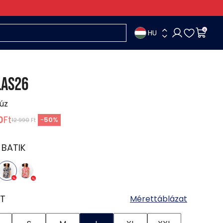
HU
0
LAS26
lúz
0
Ft
-
50
%
12 990
Ft
:
BATIK
T
Mérettáblázat