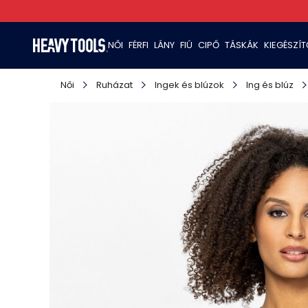
NŐI
FÉRFI
LÁNY
FIÚ
CIPŐ
TÁSKÁK
KIEGÉSZÍ
Női
Ruházat
Ingek és blúzok
Ing és blúz