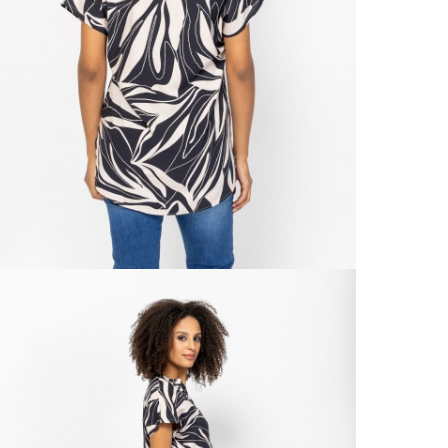
Házho
Va
1 290
Ne
Részl
Fü
VIS
Csere
30 n
Vissz
1 290
Részl