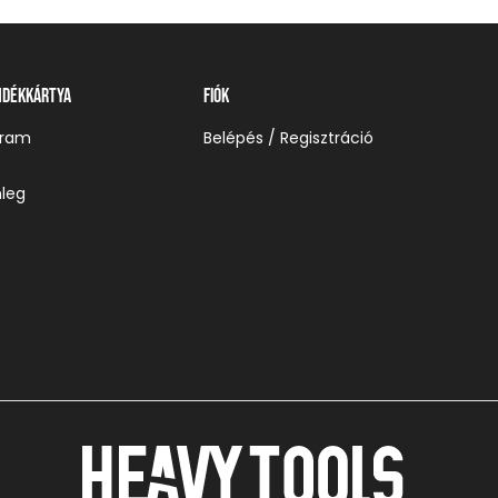
ndékkártya
Fiók
gram
Belépés / Regisztráció
leg