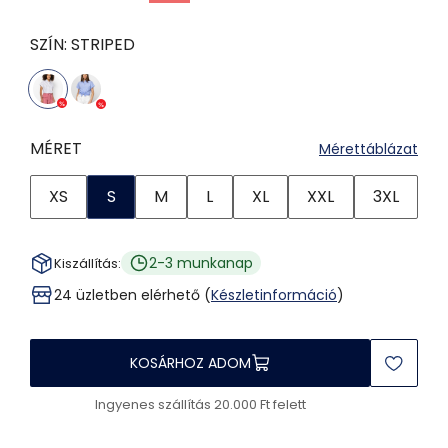
SZÍN:
STRIPED
MÉRET
Mérettáblázat
XS
S
M
L
XL
XXL
3XL
2-3 munkanap
Kiszállítás:
24 üzletben elérhető (
Készletinformáció
)
KOSÁRHOZ ADOM
Ingyenes szállítás 20.000 Ft felett