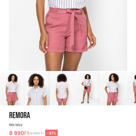
REMORA
Női blúz
8 990
Ft
-
31
%
12 990
Ft