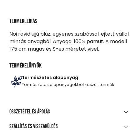
Termékleírás
Női rövid ujjú blúz, egyenes szabással, ejtett vállal,
mintás anyagból. Anyaga: 100% pamut. A modell
175 cm magas és S-es méretet visel.
Termékelőnyök
Természetes alapanyag
Természetes alapanyagokból készült termék.
Összetétel és ápolás
ANYAGÖSSZETÉTEL
Szállítás és visszaküldés
100%-os pamut poplin