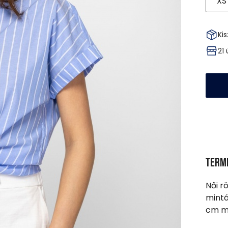
XS
Kis
21
Term
Női rö
mintá
cm ma