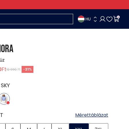
HU
0
MORA
lúz
0
Ft
-
31
%
12 990
Ft
:
SKY
T
Mérettáblázat