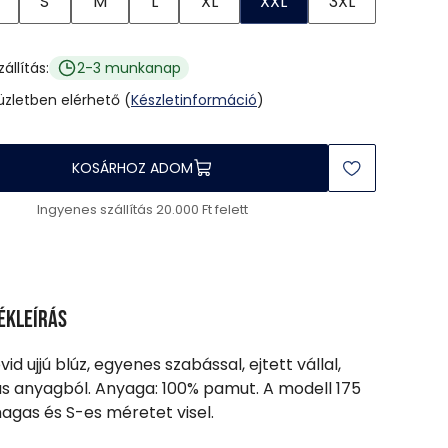
S
M
L
XL
XXL
3XL
zállítás:
2-3 munkanap
 üzletben elérhető (
Készletinformáció
)
KOSÁRHOZ ADOM
Ingyenes szállítás 20.000 Ft felett
ékleírás
vid ujjú blúz, egyenes szabással, ejtett vállal,
s anyagból. Anyaga: 100% pamut. A modell 175
gas és S-es méretet visel.