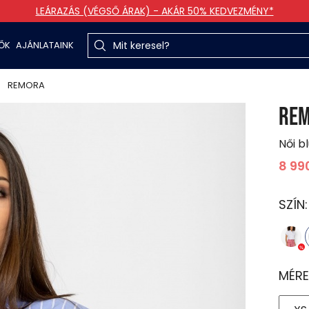
LEÁRAZÁS (VÉGSŐ ÁRAK) - AKÁR 50% KEDVEZMÉNY*
TŐK
AJÁNLATAINK
REMORA
RE
Női b
8 99
SZÍN
MÉRE