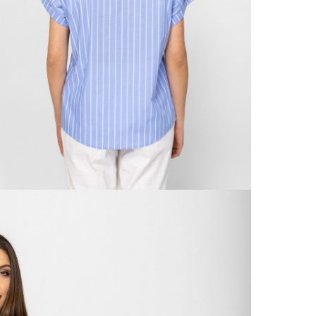
Házho
Va
1 290
Ne
Részl
Fü
VIS
Csere
30 n
Vissz
1 290
Részl