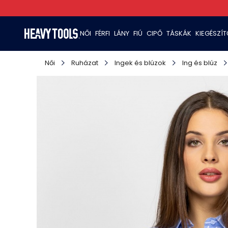
NŐI
FÉRFI
LÁNY
FIÚ
CIPŐ
TÁSKÁK
KIEGÉSZÍ
Női
Ruházat
Ingek és blúzok
Ing és blúz