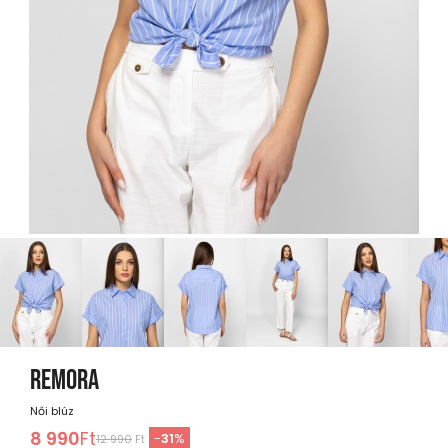
REMORA
Női blúz
8 990
Ft
-
31
%
12 990
Ft