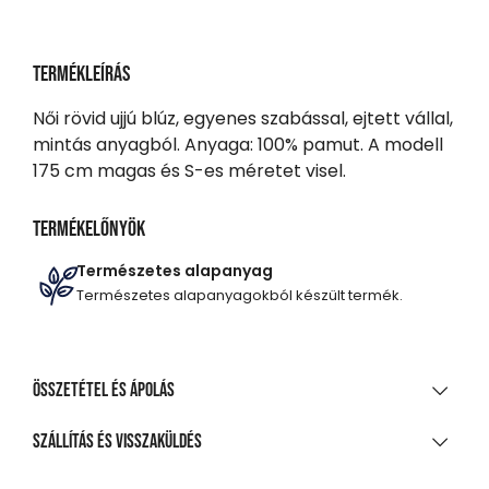
Termékleírás
Női rövid ujjú blúz, egyenes szabással, ejtett vállal,
mintás anyagból. Anyaga: 100% pamut. A modell
175 cm magas és S-es méretet visel.
Termékelőnyök
Természetes alapanyag
Természetes alapanyagokból készült termék.
Összetétel és ápolás
ANYAGÖSSZETÉTEL
Szállítás és visszaküldés
100%-os pamut poplin