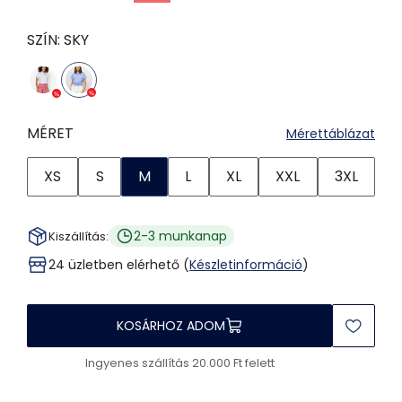
SZÍN:
SKY
MÉRET
Mérettáblázat
XS
S
M
L
XL
XXL
3XL
2-3 munkanap
Kiszállítás:
24 üzletben elérhető (
Készletinformáció
)
KOSÁRHOZ ADOM
Ingyenes szállítás 20.000 Ft felett