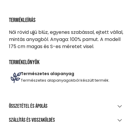
Termékleírás
Női rövid ujjú blúz, egyenes szabással, ejtett vállal,
mintás anyagból. Anyaga: 100% pamut. A modell
175 cm magas és S-es méretet visel.
Termékelőnyök
Természetes alapanyag
Természetes alapanyagokból készült termék.
Összetétel és ápolás
ANYAGÖSSZETÉTEL
Szállítás és visszaküldés
100%-os pamut poplin