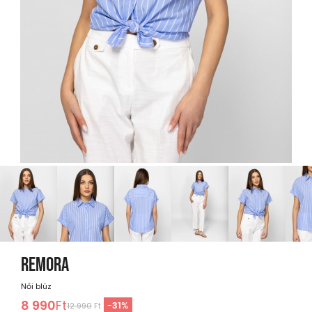
REMORA
Női blúz
8 990
Ft
-
31
%
12 990
Ft