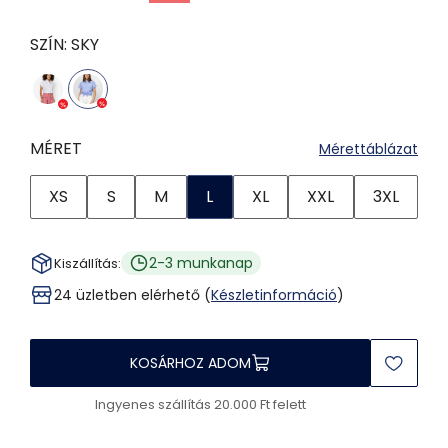
SZÍN:
SKY
MÉRET
Mérettáblázat
XS
S
M
L
XL
XXL
3XL
2-3 munkanap
Kiszállítás:
24 üzletben elérhető (
Készletinformáció
)
KOSÁRHOZ ADOM
Ingyenes szállítás 20.000 Ft felett