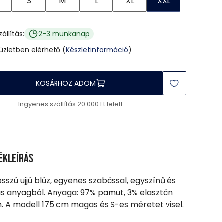
S
M
L
XL
XXL
zállítás:
2-3 munkanap
 üzletben elérhető (
Készletinformáció
)
KOSÁRHOZ ADOM
Ingyenes szállítás 20.000 Ft felett
ékleírás
osszú ujjú blúz, egyenes szabással, egyszínű és
s anyagból. Anyaga: 97% pamut, 3% elasztán
n. A modell 175 cm magas és S-es méretet visel.