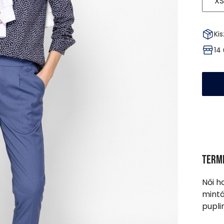
XS
Kis
14
Term
Női h
mintá
pupli