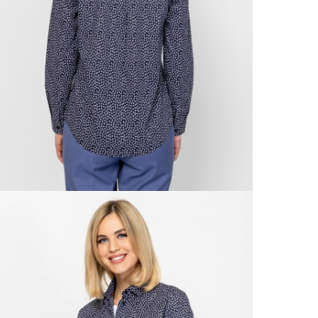
Csom
Ne
990 F
Gé
Házho
Va
1 290
Ne
Részl
Fü
VIS
Csere
30 n
Vissz
1 290
Részl