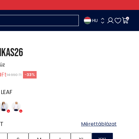
HU
0
MKAS26
lúz
0
Ft
-
33
%
14 990
Ft
:
LEAF
T
Mérettáblázat