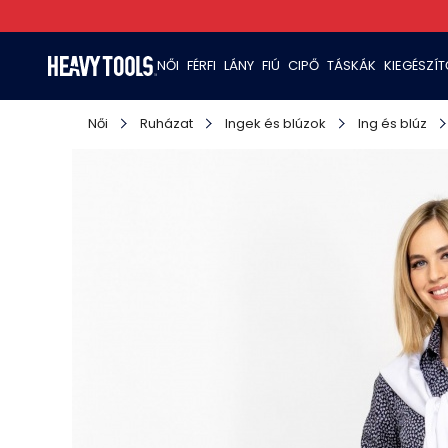
NŐI
FÉRFI
LÁNY
FIÚ
CIPŐ
TÁSKÁK
KIEGÉSZÍ
Női
Ruházat
Ingek és blúzok
Ing és blúz