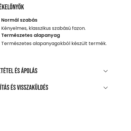
ékelőnyök
Normál szabás
Kényelmes, klasszikus szabású fazon.
Természetes alapanyag
Természetes alapanyagokból készült termék.
tétel és ápolás
AGÖSSZETÉTEL
ítás és visszaküldés
amut, 3% elasztán, poplin
LÍTÁS
TÍTÁS ÉS KEZELÉS
0 Ft feletti vásárlás esetén
legnagyobb mosási hőmérséklet 30°C,
enes
méletes eljárással