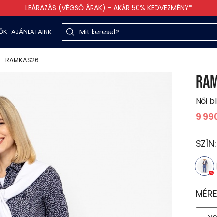
LEÁRAZÁS (VÉGSŐ ÁRAK) - AKÁR 50% KEDVEZMÉNY*
TŐK
AJÁNLATAINK
RAMKAS26
RA
Női b
9 99
SZÍN
MÉRE