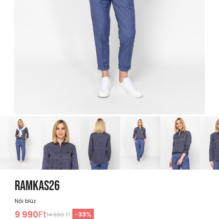
RAMKAS26
Női blúz
9 990
Ft
-
33
%
14 990
Ft