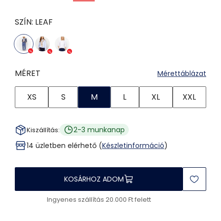
SZÍN:
LEAF
MÉRET
Mérettáblázat
XS
S
M
L
XL
XXL
2-3 munkanap
Kiszállítás:
14 üzletben elérhető (
Készletinformáció
)
KOSÁRHOZ ADOM
Ingyenes szállítás 20.000 Ft felett