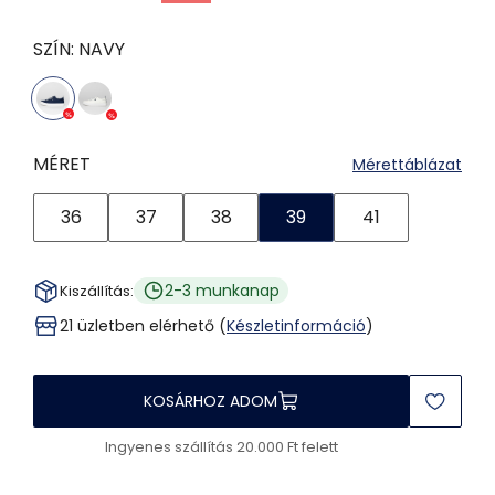
SZÍN:
NAVY
MÉRET
Mérettáblázat
36
37
38
39
41
2-3 munkanap
Kiszállítás:
21 üzletben elérhető (
Készletinformáció
)
KOSÁRHOZ ADOM
Ingyenes szállítás 20.000 Ft felett