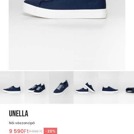
UNELLA
Női vászoncipő
9 590
Ft
-
20
%
11 990
Ft