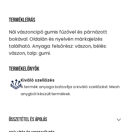
Termékleírás
Női vászoncipő gumis fűzővel és párnázott
bokával. Oldalán és nyelvén márkajelzés
található. Anyaga: felsőrész: vászon, bélés:
vászon, talp: gumi.
Termékelőnyök
Kiváló szellőzés
A termék anyaga biztosítja a kiváló szellőzést. Mesh
anygból készült termékek.
Összetétel és ápolás
ANYAGÖSSZETÉTEL