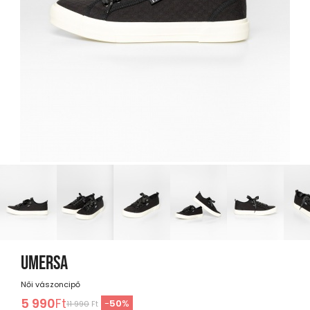
UMERSA
Női vászoncipő
5 990
Ft
-
50
%
11 990
Ft