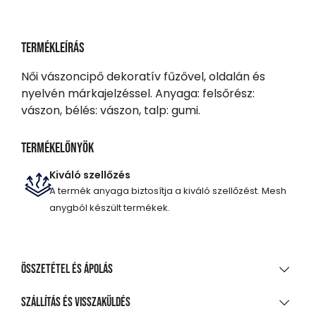
Termékleírás
Női vászoncipő dekoratív fűzővel, oldalán és
nyelvén márkajelzéssel. Anyaga: felsőrész:
vászon, bélés: vászon, talp: gumi.
Termékelőnyök
Kiváló szellőzés
A termék anyaga biztosítja a kiváló szellőzést. Mesh
anygból készült termékek.
Összetétel és ápolás
ANYAGÖSSZETÉTEL
Szállítás és visszaküldés