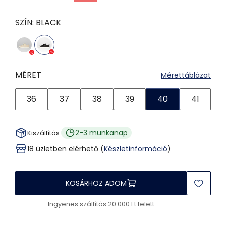
SZÍN:
BLACK
MÉRET
Mérettáblázat
36
37
38
39
40
41
2-3 munkanap
Kiszállítás:
18 üzletben elérhető (
Készletinformáció
)
KOSÁRHOZ ADOM
Ingyenes szállítás 20.000 Ft felett