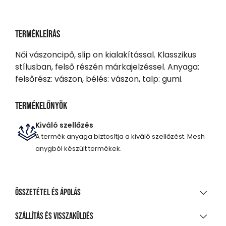
Termékleírás
Női vászoncipő, slip on kialakítással. Klasszikus
stílusban, felső részén márkajelzéssel. Anyaga:
felsőrész: vászon, bélés: vászon, talp: gumi.
Termékelőnyök
Kiváló szellőzés
A termék anyaga biztosítja a kiváló szellőzést. Mesh
anygból készült termékek.
Összetétel és ápolás
ANYAGÖSSZETÉTEL
Szállítás és visszaküldés