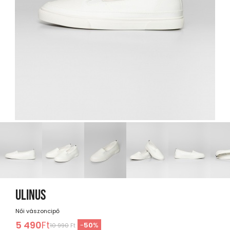
ULINUS
Női vászoncipő
5 490
Ft
-
50
%
10 990
Ft