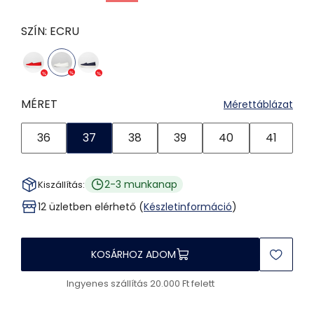
SZÍN:
ECRU
MÉRET
Mérettáblázat
36
37
38
39
40
41
2-3 munkanap
Kiszállítás:
12 üzletben elérhető (
Készletinformáció
)
KOSÁRHOZ ADOM
Ingyenes szállítás 20.000 Ft felett