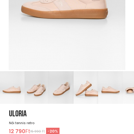
ULORIA
Női tennis retro
12 790
Ft
-
20
%
15 990
Ft