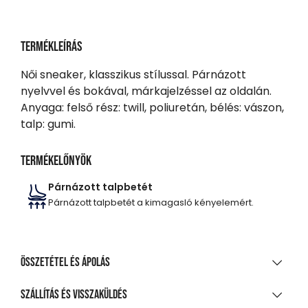
Termékleírás
Női sneaker, klasszikus stílussal. Párnázott
nyelvvel és bokával, márkajelzéssel az oldalán.
Anyaga: felső rész: twill, poliuretán, bélés: vászon,
talp: gumi.
Termékelőnyök
Párnázott talpbetét
Párnázott talpbetét a kimagasló kényelemért.
Összetétel és ápolás
ANYAGÖSSZETÉTEL
Szállítás és visszaküldés