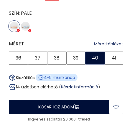
SZÍN:
PALE
MÉRET
Mérettáblázat
36
37
38
39
40
41
4-5 munkanap
Kiszállítás:
14 üzletben elérhető (
Készletinformáció
)
KOSÁRHOZ ADOM
Ingyenes szállítás 20.000 Ft felett