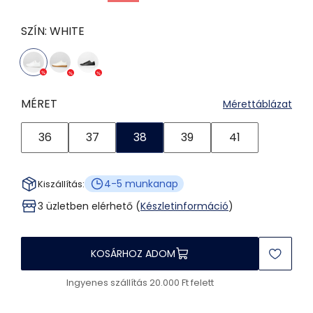
SZÍN:
WHITE
MÉRET
Mérettáblázat
36
37
38
39
41
4-5 munkanap
Kiszállítás:
3 üzletben elérhető (
Készletinformáció
)
KOSÁRHOZ ADOM
Ingyenes szállítás 20.000 Ft felett