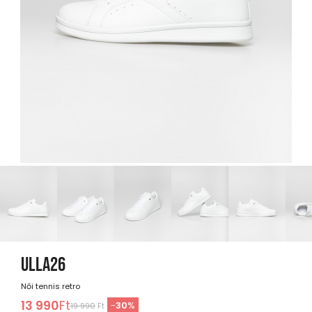
ULLA26
Női tennis retro
13 990
Ft
-
30
%
19 990
Ft