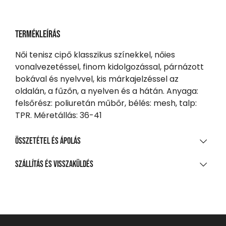
Termékleírás
Női tenisz cipő klasszikus színekkel, nőies
vonalvezetéssel, finom kidolgozással, párnázott
bokával és nyelvvel, kis márkajelzéssel az
oldalán, a fűzőn, a nyelven és a hátán. Anyaga:
felsőrész: poliuretán műbőr, bélés: mesh, talp:
TPR. Méretállás: 36-41
Összetétel és ápolás
ANYAGÖSSZETÉTEL
Szállítás és visszaküldés
Pu/háló/Tpr
SZÁLLÍTÁS
20 000 Ft feletti vásárlás esetén
Ingyenes