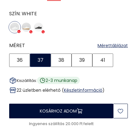
SZÍN:
WHITE
MÉRET
Mérettáblázat
36
37
38
39
41
2-3 munkanap
Kiszállítás:
22 üzletben elérhető (
Készletinformáció
)
KOSÁRHOZ ADOM
Ingyenes szállítás 20.000 Ft felett