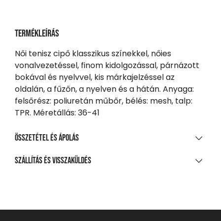
Termékleírás
Női tenisz cipő klasszikus színekkel, nőies
vonalvezetéssel, finom kidolgozással, párnázott
bokával és nyelvvel, kis márkajelzéssel az
oldalán, a fűzőn, a nyelven és a hátán. Anyaga:
felsőrész: poliuretán műbőr, bélés: mesh, talp:
TPR. Méretállás: 36-41
Összetétel és ápolás
ANYAGÖSSZETÉTEL
Szállítás és visszaküldés
Pu/háló/Tpr
SZÁLLÍTÁS
20 000 Ft feletti vásárlás esetén
Ingyenes