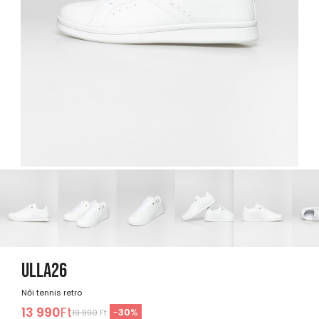
ULLA26
Női tennis retro
13 990
Ft
-
30
%
19 990
Ft