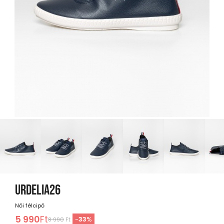
URDELIA26
Női félcipő
5 990
Ft
-
33
%
8 990
Ft