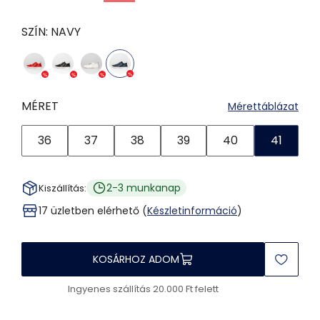
SZÍN:
NAVY
MÉRET
Mérettáblázat
36
37
38
39
40
41
2-3 munkanap
Kiszállítás:
17 üzletben elérhető (
Készletinformáció
)
KOSÁRHOZ ADOM
Ingyenes szállítás 20.000 Ft felett