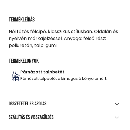
Termékleírás
Női fűzős félcipő, klasszikus stílusban. Oldalán és
nyelvén márkajelzéssel. Anyaga: felső rész:
poliuretán, talp: gumi.
Termékelőnyök
Párnázott talpbetét
Párnázott talpbetét a kimagasló kényelemért.
Összetétel és ápolás
ANYAGÖSSZETÉTEL
Szállítás és visszaküldés
Pu/Rb