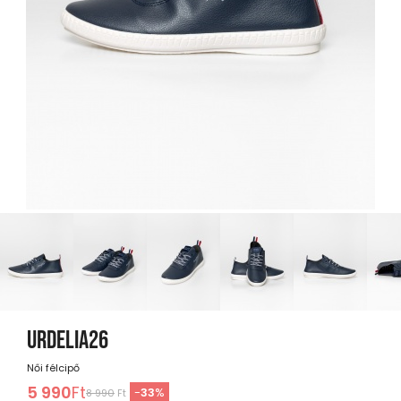
URDELIA26
Női félcipő
5 990
Ft
-
33
%
8 990
Ft