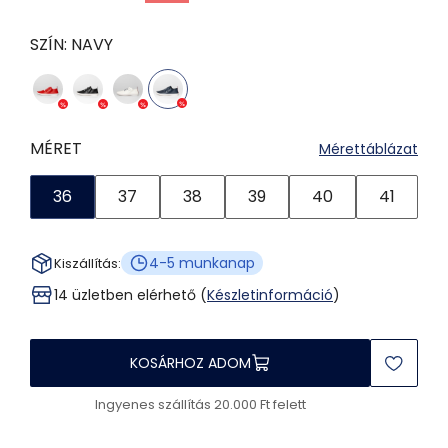
SZÍN:
NAVY
MÉRET
Mérettáblázat
36
37
38
39
40
41
4-5 munkanap
Kiszállítás:
14 üzletben elérhető (
Készletinformáció
)
KOSÁRHOZ ADOM
Ingyenes szállítás 20.000 Ft felett