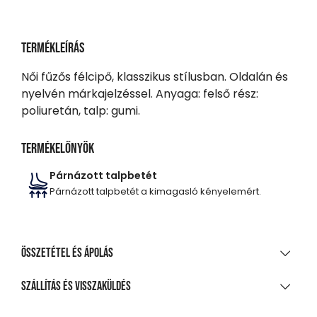
Termékleírás
Női fűzős félcipő, klasszikus stílusban. Oldalán és
nyelvén márkajelzéssel. Anyaga: felső rész:
poliuretán, talp: gumi.
Termékelőnyök
Párnázott talpbetét
Párnázott talpbetét a kimagasló kényelemért.
Összetétel és ápolás
ANYAGÖSSZETÉTEL
Szállítás és visszaküldés
Pu/Rb