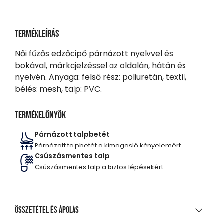
Termékleírás
Női fűzős edzőcipő párnázott nyelvvel és
bokával, márkajelzéssel az oldalán, hátán és
nyelvén. Anyaga: felső rész: poliuretán, textil,
bélés: mesh, talp: PVC.
Termékelőnyök
Párnázott talpbetét
Párnázott talpbetét a kimagasló kényelemért.
Csúszásmentes talp
Csúszásmentes talp a biztos lépésekért.
Összetétel és ápolás