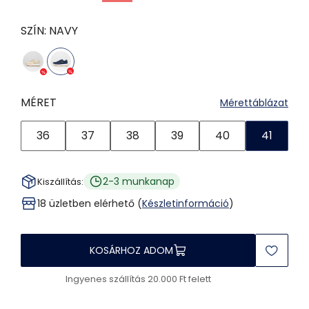
SZÍN:
NAVY
MÉRET
Mérettáblázat
36
37
38
39
40
41
2-3 munkanap
Kiszállítás:
18 üzletben elérhető (
Készletinformáció
)
KOSÁRHOZ ADOM
Ingyenes szállítás 20.000 Ft felett