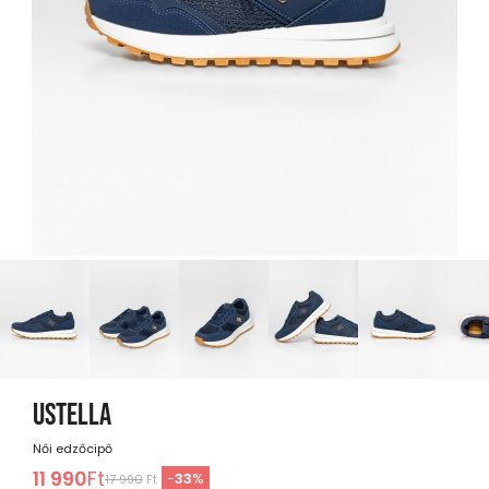
USTELLA
Női edzőcipő
11 990
Ft
-
33
%
17 990
Ft