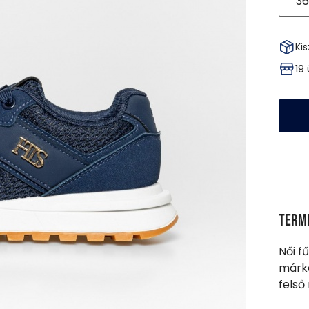
36
Kis
19
Term
Női f
márka
felső 