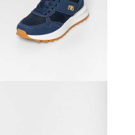
Csom
990 F
Házho
1 290
Részl
VIS
Csere
30 n
Vissz
1 290
Részl