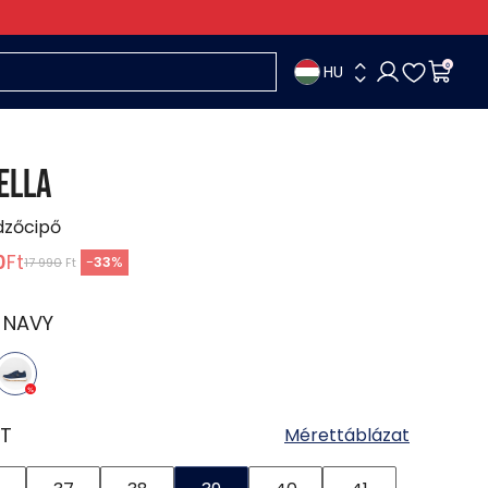
HU
0
ELLA
dzőcipő
0
Ft
-
33
%
17 990
Ft
:
NAVY
T
Mérettáblázat