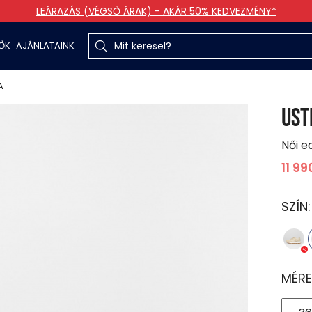
LEÁRAZÁS (VÉGSŐ ÁRAK) - AKÁR 50% KEDVEZMÉNY*
TŐK
AJÁNLATAINK
A
UST
Női e
11 99
SZÍN
MÉRE