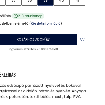
37
38
39
40
41
zállítás:
2-3 munkanap
 üzletben elérhető (
Készletinformáció
)
KOSÁRHOZ ADOM
Ingyenes szállítás 20.000 Ft felett
ékleírás
űzős edzőcipő párnázott nyelvvel és bokával,
jelzéssel az oldalán, hátán és nyelvén. Anyaga:
rész: poliuretán, textil, bélés: mesh, talp: PVC.