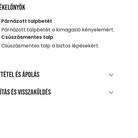
ékelőnyök
Párnázott talpbetét
Párnázott talpbetét a kimagasló kényelemért.
Csúszásmentes talp
Csúszásmentes talp a biztos lépésekért.
tétel és ápolás
AGÖSSZETÉTEL
ítás és visszaküldés
áló/PVC
LÍTÁS
0 Ft feletti vásárlás esetén
enes