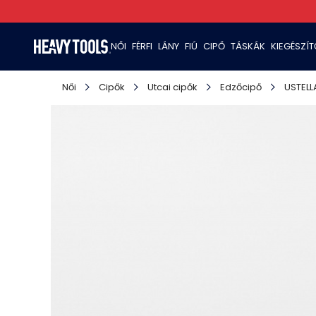
NŐI
FÉRFI
LÁNY
FIÚ
CIPŐ
TÁSKÁK
KIEGÉSZÍ
Női
Cipők
Utcai cipők
Edzőcipő
USTELL