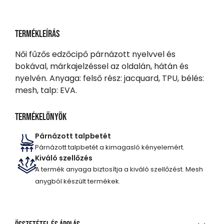
Termékleírás
Női fűzős edzőcipő párnázott nyelvvel és
bokával, márkajelzéssel az oldalán, hátán és
nyelvén. Anyaga: felső rész: jacquard, TPU, bélés:
mesh, talp: EVA.
Termékelőnyök
Párnázott talpbetét
Párnázott talpbetét a kimagasló kényelemért.
Kiváló szellőzés
A termék anyaga biztosítja a kiváló szellőzést. Mesh
anygból készült termékek.