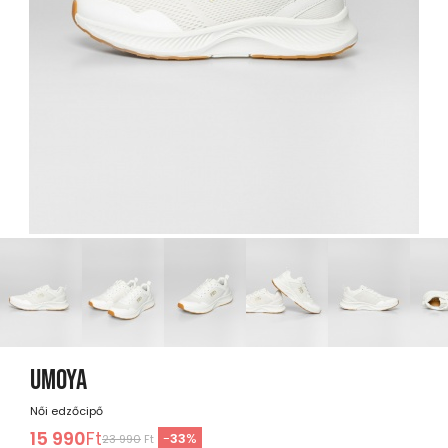
UMOYA
Női edzőcipő
15 990
Ft
-
33
%
23 990
Ft