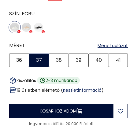
SZÍN:
ECRU
MÉRET
Mérettáblázat
36
37
38
39
40
41
2-3 munkanap
Kiszállítás:
19 üzletben elérhető (
Készletinformáció
)
KOSÁRHOZ ADOM
Ingyenes szállítás 20.000 Ft felett