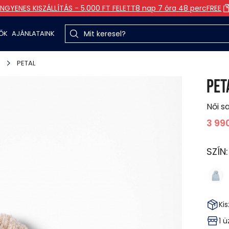
INGYENES KISZÁLLÍTÁS - 5.000 FT FELETT
8 nap 7 óra 48 perc
FREE
TŐK
AJÁNLATAINK
a
PETAL
PET
Női s
3 99
SZÍN
Kis
1 