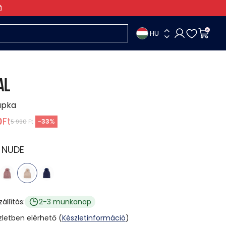
HU
0
AL
apka
0
Ft
-
33
%
5 990
Ft
:
NUDE
zállítás:
2-3 munkanap
üzletben elérhető (
Készletinformáció
)