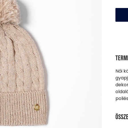
Term
Női k
gyapj
dekor
oldal
polié
Össze