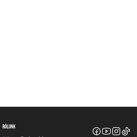
 Ft-tól
etes visszaküldési információk
Rólunk