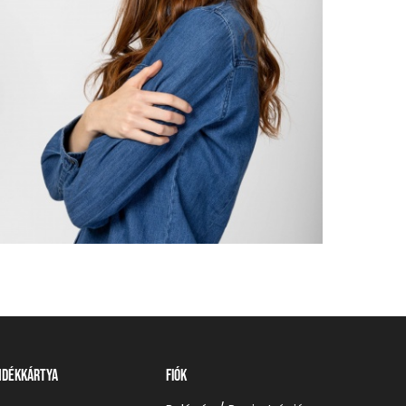
1 290
Részl
ndékkártya
Fiók