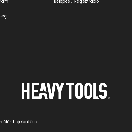
gram
Belépés / Regisztráció
leg
zaélés bejelentése