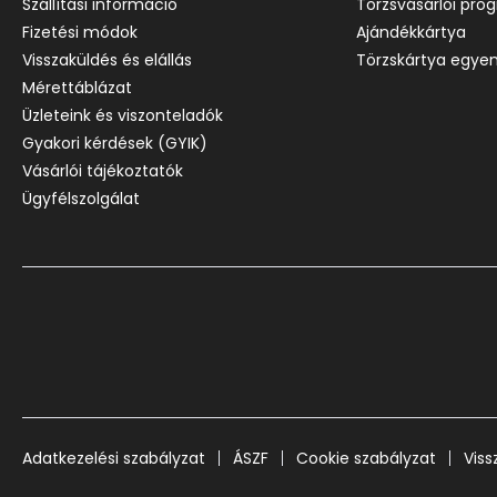
Szállítási információ
Törzsvásárlói pro
Fizetési módok
Ajándékkártya
Visszaküldés és elállás
Törzskártya egyen
Mérettáblázat
Üzleteink és viszonteladók
Gyakori kérdések (GYIK)
Vásárlói tájékoztatók
Ügyfélszolgálat
Adatkezelési szabályzat
ÁSZF
Cookie szabályzat
Viss