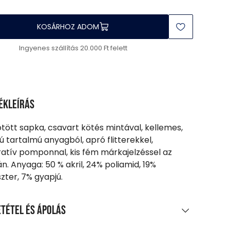
KOSÁRHOZ ADOM
Ingyenes szállítás 20.000 Ft felett
ékleírás
ötött sapka, csavart kötés mintával, kellemes,
ú tartalmú anyagból, apró flitterekkel,
atív pomponnal, kis fém márkajelzéssel az
án. Anyaga: 50 % akril, 24% poliamid, 19%
szter, 7% gyapjú.
tétel és ápolás