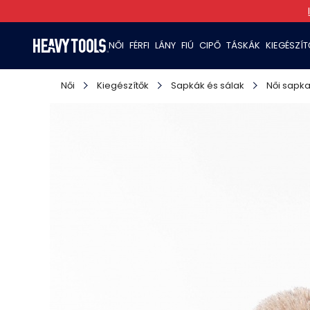
NŐI
FÉRFI
LÁNY
FIÚ
CIPŐ
TÁSKÁK
KIEGÉSZÍ
Női
Kiegészítők
Sapkák és sálak
Női sapk