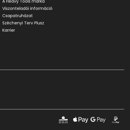
A Heavy Tools márka
Viszonteladói információ
Csapatruházat
Széchenyi Terv Plusz
Karrier