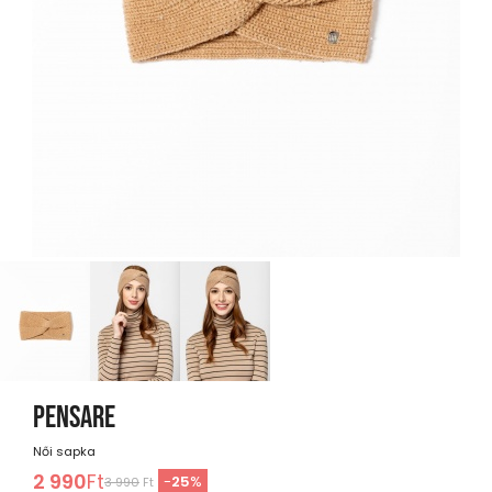
PENSARE
Női sapka
2 990
Ft
-
25
%
3 990
Ft