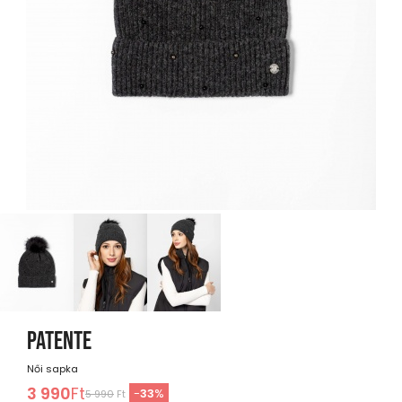
PATENTE
Női sapka
3 990
Ft
-
33
%
5 990
Ft