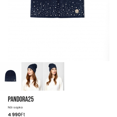
PANDORA25
Női sapka
4 990
Ft