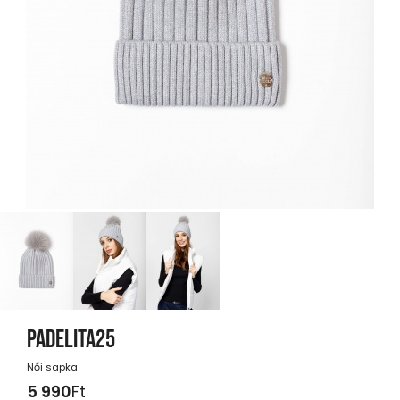
PADELITA25
Női sapka
5 990
Ft