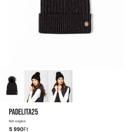
PADELITA25
Női sapka
5 990
Ft