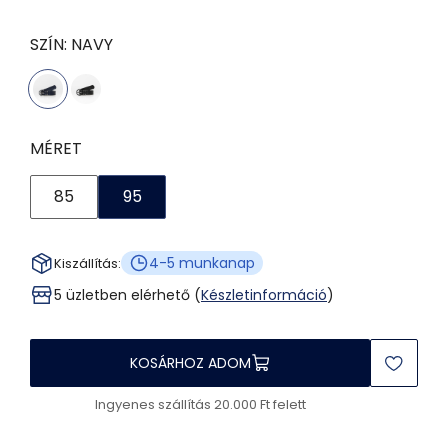
SZÍN:
NAVY
MÉRET
85
95
4-5 munkanap
Kiszállítás:
5 üzletben elérhető (
Készletinformáció
)
KOSÁRHOZ ADOM
Ingyenes szállítás 20.000 Ft felett