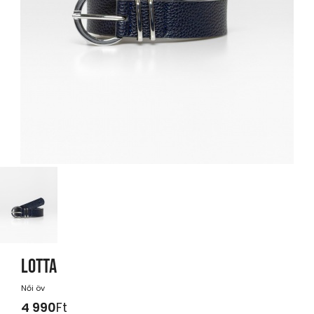
LOTTA
Női öv
4 990
Ft