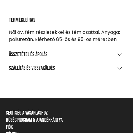
Termékleírás
Női öv, fém részletekkel és fém csattal. Anyaga:
poliuretán. Elérhető 85-ös és 95-ös méretben.
Összetétel és ápolás
ANYAGÖSSZETÉTEL
Szállítás és visszaküldés
Pu
SZÁLLÍTÁS
TISZTÍTÁS ÉS KEZELÉS
20 000 Ft feletti vásárlás esetén
Ingyenes
Nem mosható
Csomagpontra, automatába
Nem fehéríthető!
Segítség a vásárláshoz
990 Ft-tól
Gépben nem szárítható!
Hűségprogram & Ajándékkártya
Szállítási információ
Házhozszállítás
Fiók
Törzsvásárlói program
Fizetési módok
Vasalás legfeljebb 110 °C talphőmérséklettel
1 290 Ft-tól