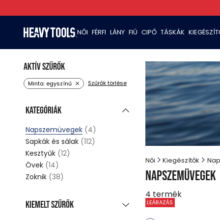
NŐI
FÉRFI
LÁNY
FIÚ
CIPŐ
TÁSKÁK
KIEGÉSZÍ
Aktív szűrők
Szűrők törlése
Minta: egyszínű
Kategóriák
Napszemüvegek
(4)
Sapkák és sálak
(112)
Kesztyűk
(12)
Női
Kiegészítők
Nap
Övek
(14)
Napszemüvegek
Zoknik
(38)
4
termék
LEÁRAZÁS
Kiemelt szűrők