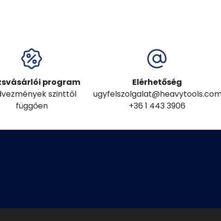
zsvásárlói program
Elérhetőség
vezmények szinttől
ugyfelszolgalat@heavytools.co
függően
+36 1 443 3906