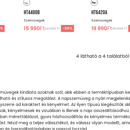
HT4400B
HT6420A
Szemüvegek
Szemüvegek
15 990
Ft
19 990
Ft
1
%
-
30
%
22 990
Ft
28 990
Ft
4
látható a
4
találatból
müvegek kínálata azoknak szól, akik ebben a terméktípusban k
álható és stílusos megoldást. A napszemüveg a nyári megjelenés
szerre ad karaktert és kényelmet. Az ilyen típusú kiegészítők akk
ak, kényelmesek és vizuálisan is illenek a napi összeállításodhoz.
an mérettáblázat, gyors házhozszállítás és kényelmes termék
tást. Nézd meg a teljes választékot, és válassz olyan modellt, am
en és használhatóságban is passzol hozzád.