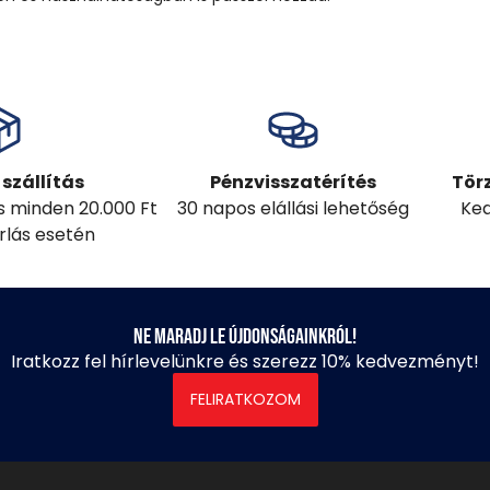
szállítás
Pénzvisszatérítés
Tör
ás minden 20.000 Ft
30 napos elállási lehetőség
Ked
árlás esetén
Ne maradj le újdonságainkról!
Iratkozz fel hírlevelünkre és szerezz 10% kedvezményt!
FELIRATKOZOM