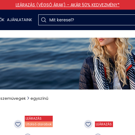
LEÁRAZÁS (VÉGSŐ ÁRAK) - AKÁR 50% KEDVEZMÉNY*
TŐK
AJÁNLATAINK
szemüvegek
egyszínű
LEÁRAZÁS
Utolsó darabok
LEÁRAZÁS