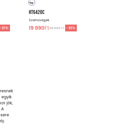
HT6420C
Szemüvegek
19 990
Ft
-
31
%
-
31
%
28 990
Ft
eresnek
 egyik
or jók,
 A
csere
ely