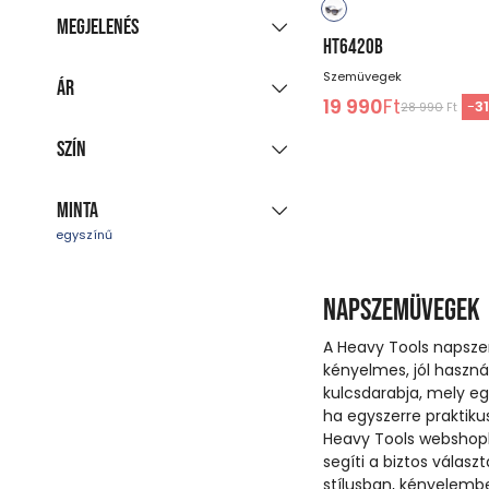
Új kollekció
Megjelenés
Akciós termékek
HT6420B
(4)
Csoportosított
Szemüvegek
Utolsó darabok
Ár
(1)
megjelenítés
19 990
Ft
-
3
28 990
Ft
Azonnal szállítható
Minden színt mutat
(3)
Szín
-
Ft
Minta
fekete
barna
sárga
egyszínű
Napszemüvegek
A Heavy Tools napsze
kényelmes, jól haszn
kulcsdarabja, mely egy
ha egyszerre praktikus
Heavy Tools webshopb
segíti a biztos válasz
stílusban, kényelemb