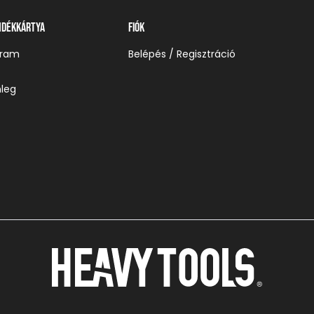
ndékkártya
Fiók
gram
Belépés / Regisztráció
leg