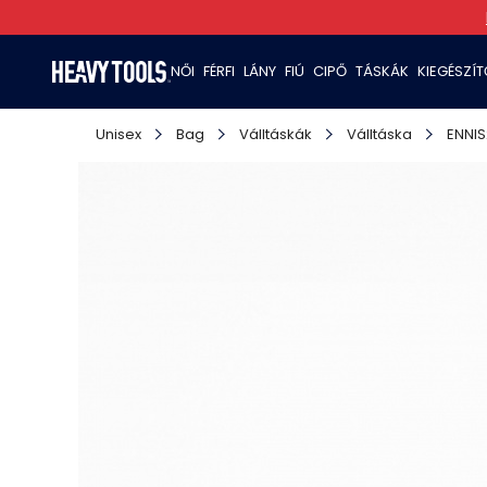
NŐI
FÉRFI
LÁNY
FIÚ
CIPŐ
TÁSKÁK
KIEGÉSZÍ
Unisex
Bag
Válltáskák
Válltáska
ENNI