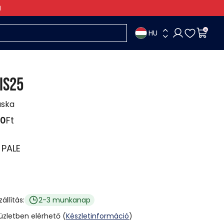
HU
0
IS25
áska
90
Ft
:
PALE
zállítás:
2-3 munkanap
 üzletben elérhető (
Készletinformáció
)