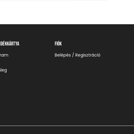
ndékkártya
Fiók
gram
Belépés / Regisztráció
leg