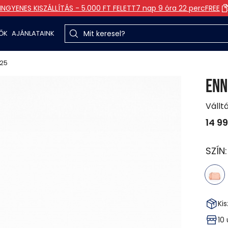
INGYENES KISZÁLLÍTÁS - 5.000 FT FELETT
7 nap 9 óra 22 perc
FREE
TŐK
AJÁNLATAINK
S25
ENN
Vállt
14 9
SZÍN
Kis
10