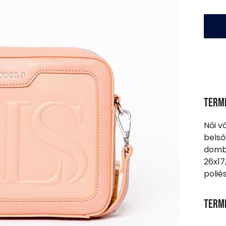
Term
Női v
belső
dombo
26x17
polié
Term