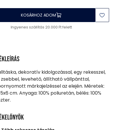
KOSÁRHOZ ADOM
Ingyenes szállítás 20.000 Ft felett
ékleírás
álltáska, dekoratív kidolgozással, egy rekesszel,
 zsebbel, levehető, állítható vállpánttal,
rnyomott márkajelzéssel az elején. Méretek:
,5x6 cm. Anyaga: 100% poliuretán, bélés: 100%
szter.
ékelőnyök