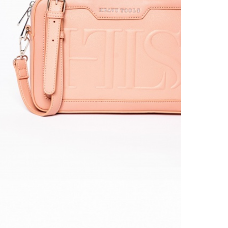
Részl
VIS
Csere
30 n
Vissz
1 290
Részl