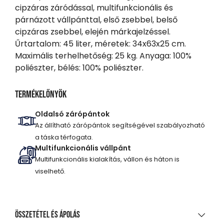
cipzáras záródással, multifunkcionális és
párnázott vállpánttal, első zsebbel, belső
cipzáras zsebbel, elején márkajelzéssel.
Űrtartalom: 45 liter, méretek: 34x63x25 cm.
Maximális terhelhetőség: 25 kg. Anyaga: 100%
poliészter, bélés: 100% poliészter.
Termékelőnyök
Oldalsó zárópántok
Az állítható zárópántok segítségével szabályozható
a táska térfogata.
Multifunkcionális vállpánt
Multifunkcionális kialakítás, vállon és háton is
viselhető.
Összetétel és ápolás