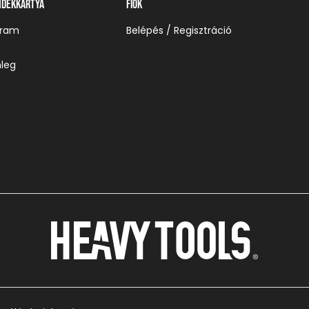
ndékkártya
Fiók
gram
Belépés / Regisztráció
leg