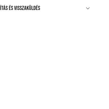
ítás és visszaküldés
LÍTÁS
0 Ft feletti vásárlás esetén
enes
agpontra, automatába
t-tól
zszállítás
 Ft-tól
etes szállítási információk
SZAKÜLDÉS
 vagy pénzvisszatérítés
apon belül