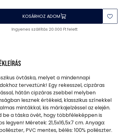
KOSÁRHOZ ADOM
Ingyenes szállítás 20.000 Ft felett
ékleírás
sszikus övtáska, melyet a mindennapi
dokhoz terveztünk! Egy rekesszel, cipzáras
ással, hátán cipzáras zsebbel melyben
nságban lesznek értékeid, klasszikus színekkel
galmas mintákkal, kis márkajelzéssel az elején.
sd be a táska övét, hogy többféleképpen is
sos legyen! Méretek: 21,5x16,5x7 cm. Anyaga:
poliészter, PVC mentes, bélés: 100% poliészter.