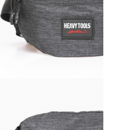
Vissz
1 290
Részl