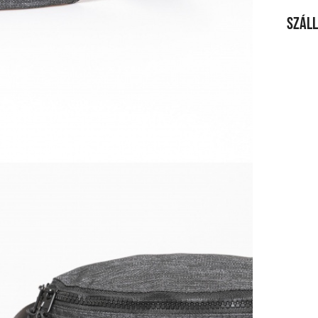
Száll
SZÁL
20 00
Ingy
Csom
990 F
Házho
1 290
Részl
VIS
Csere
30 n