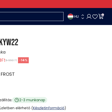
HU
0
KYW22
ska
0
Ft
-
14
%
6 990
Ft
:
FROST
zállítás:
2-3 munkanap
 üzletben elérhető (
Készletinformáció
)