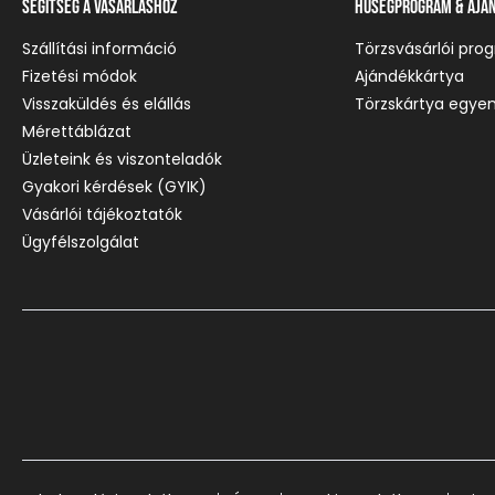
Segítség a vásárláshoz
Hűségprogram & Ajá
Szállítási információ
Törzsvásárlói pro
Fizetési módok
Ajándékkártya
Visszaküldés és elállás
Törzskártya egyen
Mérettáblázat
Üzleteink és viszonteladók
Gyakori kérdések (GYIK)
Vásárlói tájékoztatók
Ügyfélszolgálat