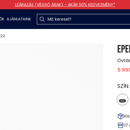
LEÁRAZÁS (VÉGSŐ ÁRAK) - AKÁR 50% KEDVEZMÉNY*
TŐK
AJÁNLATAINK
W22
EPE
Övtá
5 99
SZÍN
Kis
17