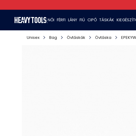
NŐI
FÉRFI
LÁNY
FIÚ
CIPŐ
TÁSKÁK
KIEGÉSZÍ
Unisex
Bag
Övtáskák
Övtáska
EPEKY