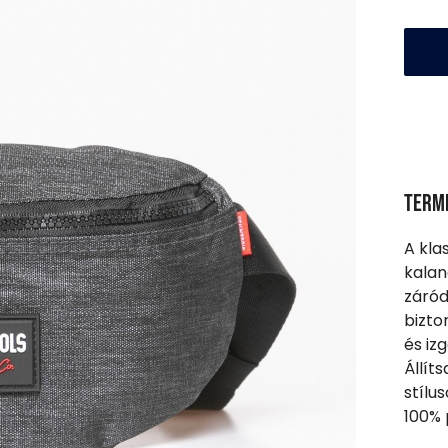
Term
A kla
kalan
záród
bizto
és iz
Állít
stílu
100% 