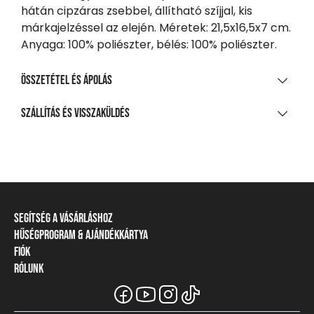
hátán cipzáras zsebbel, állítható szíjjal, kis
márkajelzéssel az elején. Méretek: 21,5x16,5x7 cm.
Anyaga: 100% poliészter, bélés: 100% poliészter.
Összetétel és ápolás
ANYAGÖSSZETÉTEL
Szállítás és visszaküldés
100% poliészter
SZÁLLÍTÁS
TISZTÍTÁS ÉS KEZELÉS
20 000 Ft feletti vásárlás esetén
Ingyenes
Nem mosható
Csomagpontra, automatába
Nem fehéríthető!
Segítség a vásárláshoz
990 Ft-tól
Gépben nem szárítható!
Hűségprogram & Ajándékkártya
Szállítási információ
Házhozszállítás
Fiók
Törzsvásárlói program
Fizetési módok
Nem vasalható!
1 290 Ft-tól
Rólunk
Belépés / Regisztráció
Ajándékkártya
Visszaküldés és elállás
Nem vegytisztítható!
Részletes szállítási információk
A Heavy Tools márka
Törzskártya egyenleg
Mérettáblázat
Viszonteladói információ
Üzleteink és viszonteladók
VISSZAKÜLDÉS