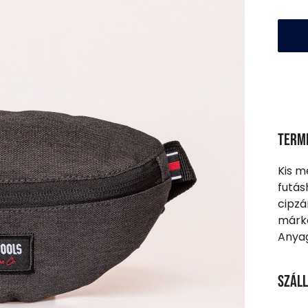
Term
Kis m
futás
cipzá
márka
Anyag
Száll