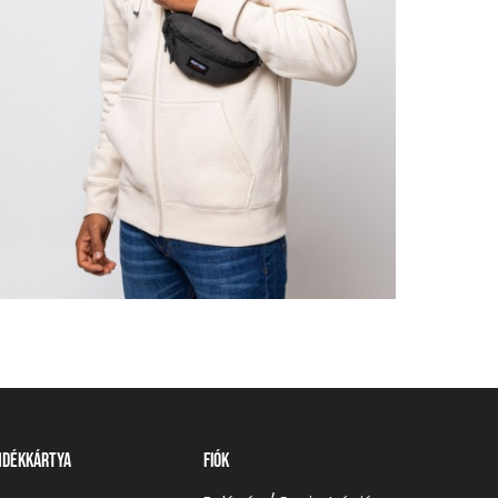
ndékkártya
Fiók