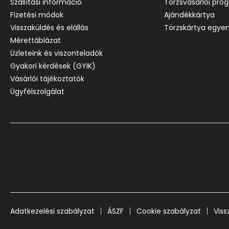
Szállítási információ
Törzsvásárlói pro
Fizetési módok
Ajándékkártya
Visszaküldés és elállás
Törzskártya egyen
Mérettáblázat
Üzleteink és viszonteladók
Gyakori kérdések (GYIK)
Vásárlói tájékoztatók
Ügyfélszolgálat
Adatkezelési szabályzat
ÁSZF
Cookie szabályzat
Viss