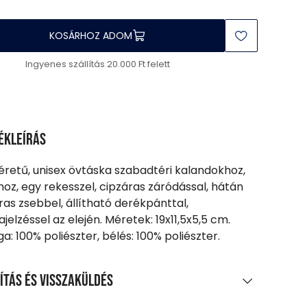
KOSÁRHOZ ADOM
Ingyenes szállítás 20.000 Ft felett
ékleírás
éretű, unisex övtáska szabadtéri kalandokhoz,
hoz, egy rekesszel, cipzáras záródással, hátán
ras zsebbel, állítható derékpánttal,
jelzéssel az elején. Méretek: 19x11,5x5,5 cm.
a: 100% poliészter, bélés: 100% poliészter.
ítás és visszaküldés