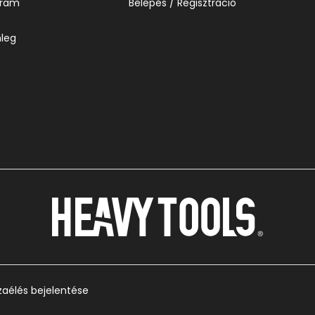
gram
Belépés / Regisztráció
leg
zaélés bejelentése