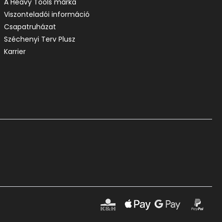
A Heavy Tools márka
Viszonteladói információ
Csapatruházat
Széchenyi Terv Plusz
Karrier