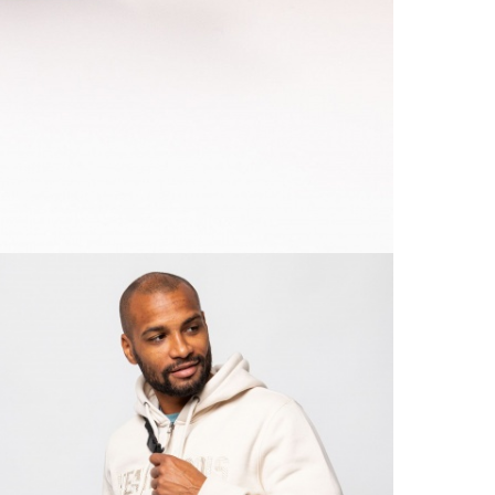
SZÁL
20 00
Ingy
Csom
990 F
Házho
1 290
Részl
VIS
Csere
30 n
Vissz
1 290
Részl