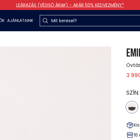
LEÁRAZÁS (VÉGSŐ ÁRAK) - AKÁR 50% KEDVEZMÉNY*
TŐK
AJÁNLATAINK
EMI
Övtá
3 99
SZÍN
Kis
16