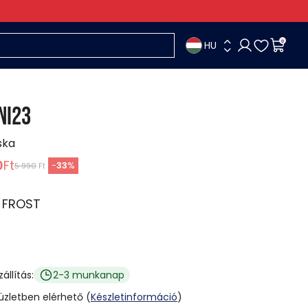
HU
0
NI23
ska
0
Ft
-
33
%
5 990
Ft
:
FROST
zállítás:
2-3 munkanap
 üzletben elérhető (
Készletinformáció
)