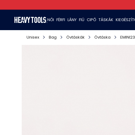
NŐI
FÉRFI
LÁNY
FIÚ
CIPŐ
TÁSKÁK
KIEGÉSZÍ
Unisex
Bag
Övtáskák
Övtáska
EMINI23