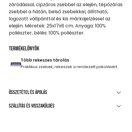
záródással, cipzáros zsebbel az elején, tépőzáras
zsebbel a hátán, belső zsebekkel, állítható,
logozott vállpánttal és kis márkajelzéssel az
elején. Méretek: 25x17x6 cm. Anyaga: 100%
poliészter, bélés: 100% poliészter.
Termékelőnyök
Több rekeszes tárolás
Praktikus zsebek, rekeszek a rendezett pakolásért.
Összetétel és ápolás
ANYAGÖSSZETÉTEL
Szállítás és visszaküldés
600 D Pes/Pu
SZÁLLÍTÁS
TISZTÍTÁS ÉS KEZELÉS
20 000 Ft feletti vásárlás esetén