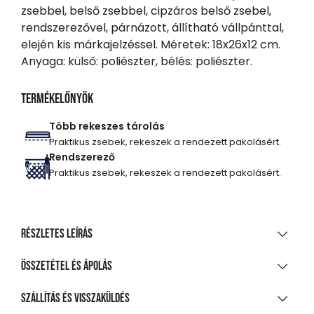
zsebbel, belső zsebbel, cipzáros belső zsebel,
rendszerezővel, párnázott, állítható vállpánttal,
elején kis márkajelzéssel. Méretek: 18x26x12 cm.
Anyaga: külső: poliészter, bélés: poliészter.
Termékelőnyök
Több rekeszes tárolás
Praktikus zsebek, rekeszek a rendezett pakolásért.
Rendszerező
Praktikus zsebek, rekeszek a rendezett pakolásért.
Részletes leírás
Férfi oldaltáska, mely ideális választás a mindennapi
Összetétel és ápolás
használatra, legyen szó munkáról, városi közlekedésről
vagy szabadidős programokról. Karakteres kialakítása
ANYAGÖSSZETÉTEL
Szállítás és visszaküldés
mellett a jól átgondolt belső elrendezés gondoskodik a