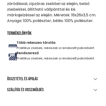
záródással, cipzáras zsebbel az elején, belső
zsebekkel, állítható vállpánttal és kis
márkajelzéssel az elején. Méretek: 16x26x3,5 cm.
Anyaga: 100% poliészter, bélés: 100% poliészter.
Termékelőnyök
Több rekeszes tárolás
Praktikus zsebek, rekeszek a rendezett pakolásért.
Rendszerező
Praktikus zsebek, rekeszek a rendezett pakolásért.
Összetétel és ápolás
ANYAGÖSSZETÉTEL
Szállítás és visszaküldés
100% poliészter
SZÁLLÍTÁS