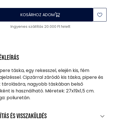
KOSÁRHOZ ADOM
Ingyenes szállítás 20.000 Ft felett
ékleírás
ipere táska, egy rekesszel, elején kis, fém
jelzéssel. Cipzárral záródó kis táska, pipere és
k tárolására, nagyobb táskában belső
ként is használható. Méretek: 27x19x1,5 cm.
a: poliuretán.
ítás és visszaküldés