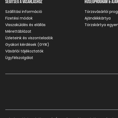
Segítség a vásárláshoz
Hűségprogram & Ajá
Szállítási információ
Törzsvásárlói pro
Fizetési módok
Ajándékkártya
Visszaküldés és elállás
Törzskártya egyen
Mérettáblázat
Üzleteink és viszonteladók
Gyakori kérdések (GYIK)
Vásárlói tájékoztatók
Ügyfélszolgálat