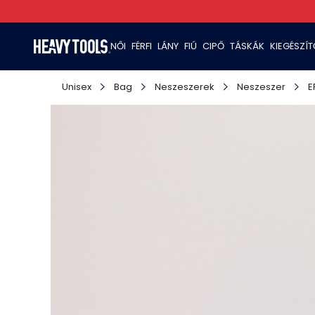
NŐI
FÉRFI
LÁNY
FIÚ
CIPŐ
TÁSKÁK
KIEGÉSZÍ
Unisex
Bag
Neszeszerek
Neszeszer
E