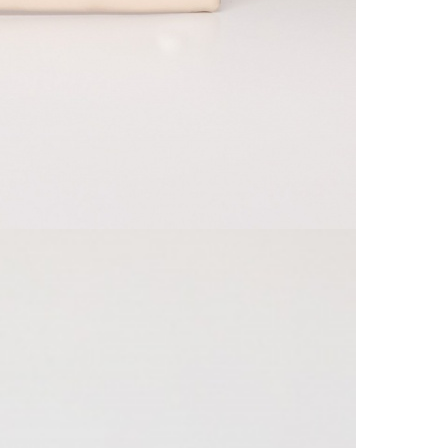
SZÁL
20 00
Ingy
Csom
990 F
Házho
1 290
Részl
VIS
Csere
30 n
Vissz
1 290
Részl