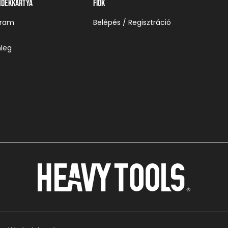
ndékkártya
Fiók
gram
Belépés / Regisztráció
leg