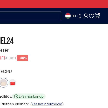
HU
0
EL24
eszer
0
Ft
-
30
%
4 990
Ft
:
ECRU
zállítás:
2-3 munkanap
 üzletben elérhető (
Készletinformáció
)