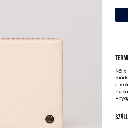
Term
Női p
márka
irato
táska
Anyag
Száll