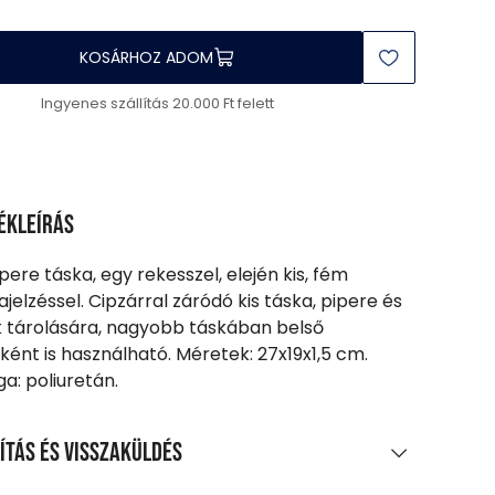
KOSÁRHOZ ADOM
Ingyenes szállítás 20.000 Ft felett
ékleírás
ipere táska, egy rekesszel, elején kis, fém
jelzéssel. Cipzárral záródó kis táska, pipere és
k tárolására, nagyobb táskában belső
ként is használható. Méretek: 27x19x1,5 cm.
a: poliuretán.
ítás és visszaküldés