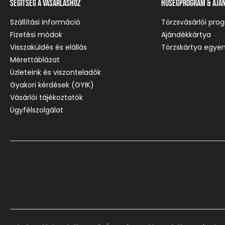
Segítség a vásárláshoz
Hűségprogram & Ajá
Szállítási információ
Törzsvásárlói pro
Fizetési módok
Ajándékkártya
Visszaküldés és elállás
Törzskártya egyen
Mérettáblázat
Üzleteink és viszonteladók
Gyakori kérdések (GYIK)
Vásárlói tájékoztatók
Ügyfélszolgálat