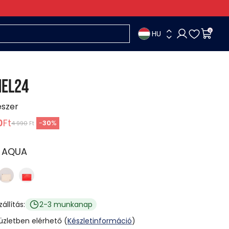
HU
0
EL24
eszer
0
Ft
-
30
%
4 990
Ft
:
AQUA
zállítás:
2-3 munkanap
 üzletben elérhető (
Készletinformáció
)