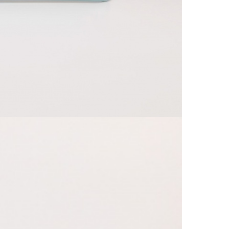
SZÁL
20 00
Ingy
Csom
990 F
Házho
1 290
Részl
VIS
Csere
30 n
Vissz
1 290
Részl