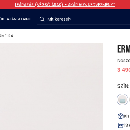
LEÁRAZÁS (VÉGSŐ ÁRAK) - AKÁR 50% KEDVEZMÉNY*
TŐK
AJÁNLATAINK
RMEL24
ERM
Nesz
3 49
SZÍN
Kis
18