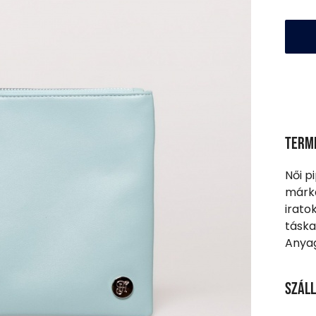
Term
Női p
márka
irato
táska
Anyag
Száll