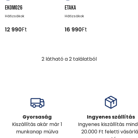
EKOMO26
ETAKA
Hátizsákok
Hátizsákok
12 990
Ft
16 990
Ft
2
látható a
2
találatból
Gyorsaság
Ingyenes szállítás
Kiszállítás akár már 1
Ingyenes kiszállítás min
munkanap múlva
20.000 Ft feletti vásárl