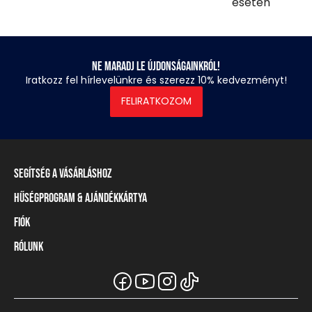
esetén
Ne maradj le újdonságainkról!
Iratkozz fel hírlevelünkre és szerezz 10% kedvezményt!
FELIRATKOZOM
Segítség a vásárláshoz
Hűségprogram & Ajándékkártya
Szállítási információ
Fizetési módok
Fiók
Törzsvásárlói program
Visszaküldés és elállás
Ajándékkártya
Rólunk
Belépés / Regisztráció
Mérettáblázat
Törzskártya egyenleg
Üzleteink és viszonteladók
A Heavy Tools márka
Gyakori kérdések (GYIK)
Viszonteladói információ
Vásárlói tájékoztatók
Csapatruházat