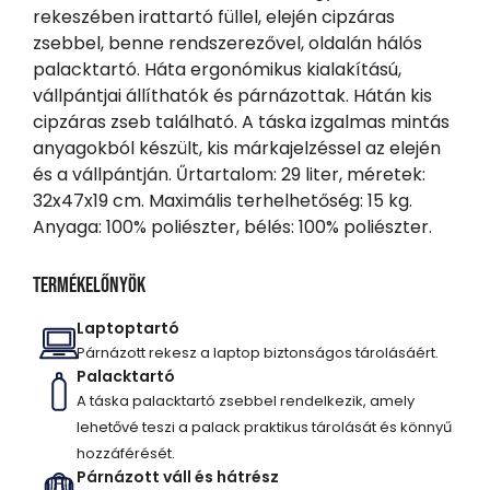
rekeszében irattartó füllel, elején cipzáras
zsebbel, benne rendszerezővel, oldalán hálós
palacktartó. Háta ergonómikus kialakítású,
vállpántjai állíthatók és párnázottak. Hátán kis
cipzáras zseb található. A táska izgalmas mintás
anyagokból készült, kis márkajelzéssel az elején
és a vállpántján. Űrtartalom: 29 liter, méretek:
32x47x19 cm. Maximális terhelhetőség: 15 kg.
Anyaga: 100% poliészter, bélés: 100% poliészter.
Termékelőnyök
Laptoptartó
Párnázott rekesz a laptop biztonságos tárolásáért.
Palacktartó
A táska palacktartó zsebbel rendelkezik, amely
lehetővé teszi a palack praktikus tárolását és könnyű
hozzáférését.
Párnázott váll és hátrész