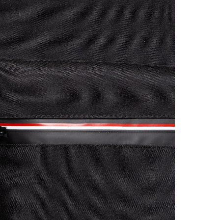
30 n
Vissz
1 290
Részl