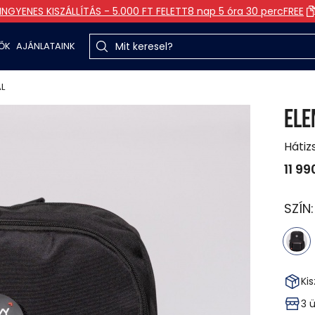
INGYENES KISZÁLLÍTÁS - 5.000 FT FELETT
8 nap 5 óra 30 perc
FREE
TŐK
AJÁNLATAINK
AL
ELE
Hátiz
11 99
SZÍN
Kis
3 