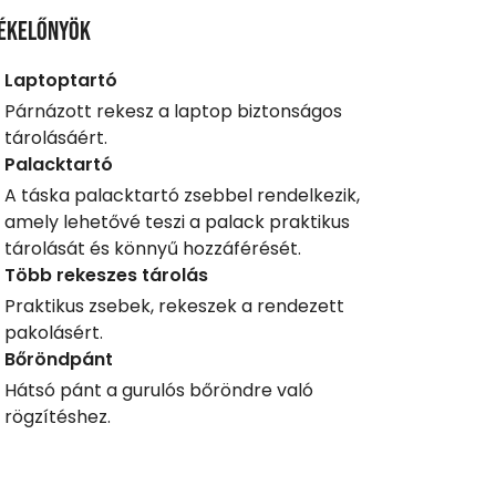
ékelőnyök
Laptoptartó
Párnázott rekesz a laptop biztonságos
tárolásáért.
Palacktartó
A táska palacktartó zsebbel rendelkezik,
amely lehetővé teszi a palack praktikus
tárolását és könnyű hozzáférését.
Több rekeszes tárolás
Praktikus zsebek, rekeszek a rendezett
pakolásért.
Bőröndpánt
Hátsó pánt a gurulós bőröndre való
rögzítéshez.