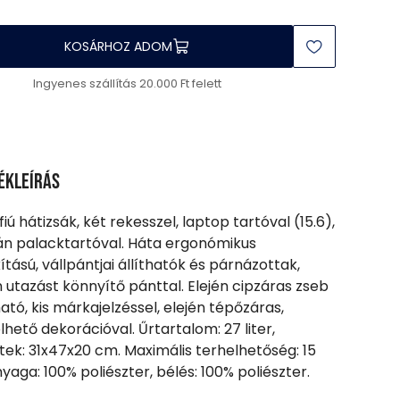
KOSÁRHOZ ADOM
Ingyenes szállítás 20.000 Ft felett
ékleírás
fiú hátizsák, két rekesszel, laptop tartóval (15.6),
án palacktartóval. Háta ergonómikus
kítású, vállpántjai állíthatók és párnázottak,
 utazást könnyítő pánttal. Elején cipzáras zseb
ható, kis márkajelzéssel, elején tépőzáras,
lhető dekorációval. Űrtartalom: 27 liter,
ek: 31x47x20 cm. Maximális terhelhetőség: 15
nyaga: 100% poliészter, bélés: 100% poliészter.