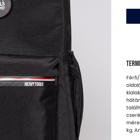
Term
Férfi/
oldal
kiala
hátán
talál
cseré
méret
kg. A