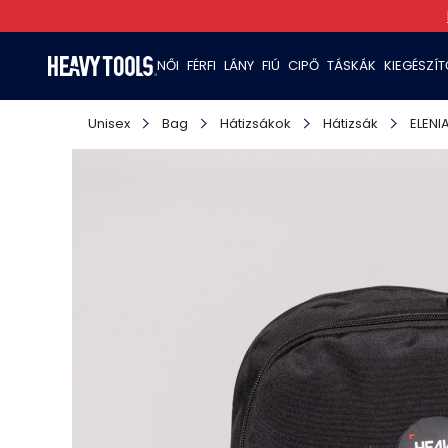
NŐI
FÉRFI
LÁNY
FIÚ
CIPŐ
TÁSKÁK
KIEGÉSZÍ
Unisex
Bag
Hátizsákok
Hátizsák
ELENI