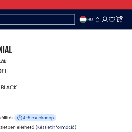
HU
0
NIAL
sák
0
Ft
:
BLACK
zállítás:
4-5 munkanap
üzletben elérhető (
Készletinformáció
)