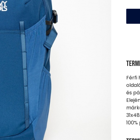
Term
Férfi 
oldal
és pá
Elejé
márka
31x48
100% 