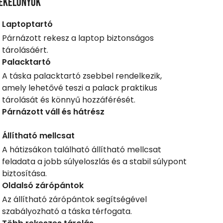
ékelőnyök
Laptoptartó
Párnázott rekesz a laptop biztonságos
tárolásáért.
Palacktartó
A táska palacktartó zsebbel rendelkezik,
amely lehetővé teszi a palack praktikus
tárolását és könnyű hozzáférését.
Párnázott váll és hátrész
Állítható mellcsat
A hátizsákon található állítható mellcsat
feladata a jobb súlyeloszlás és a stabil súlypont
biztosítása.
Oldalsó zárópántok
Az állítható zárópántok segítségével
szabályozható a táska térfogata.