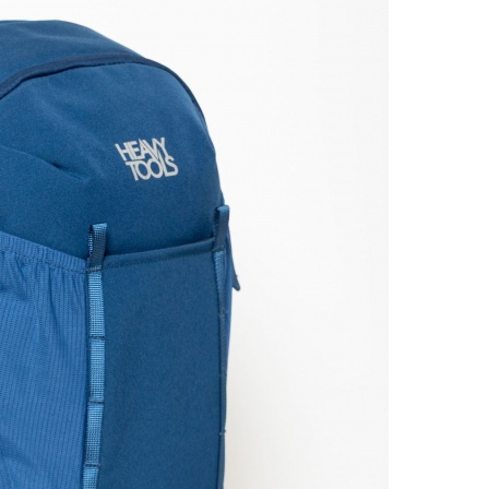
Részl
VIS
Csere
30 n
Vissz
1 290
Részl