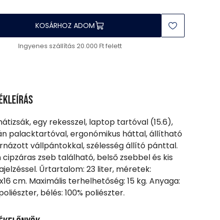
KOSÁRHOZ ADOM
Ingyenes szállítás 20.000 Ft felett
ékleírás
hátizsák, egy rekesszel, laptop tartóval (15.6),
án palacktartóval, ergonómikus háttal, állítható
rnázott vállpántokkal, szélesség állító pánttal.
n cipzáras zseb található, belső zsebbel és kis
jelzéssel. Űrtartalom: 23 liter, méretek:
x16 cm. Maximális terhelhetőség: 15 kg. Anyaga:
poliészter, bélés: 100% poliészter.