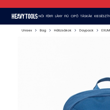
NŐI
FÉRFI
LÁNY
FIÚ
CIPŐ
TÁSKÁK
KIEGÉSZÍ
Unisex
Bag
Hátizsákok
Daypack
EXUM