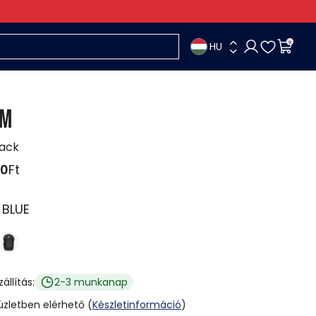
HU
0
UM
ack
90
Ft
:
BLUE
zállítás:
2-3 munkanap
 üzletben elérhető (
Készletinformáció
)