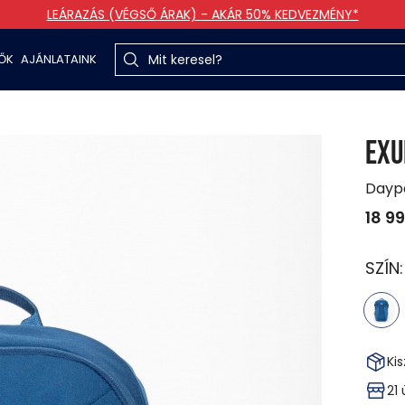
LEÁRAZÁS (VÉGSŐ ÁRAK) - AKÁR 50% KEDVEZMÉNY*
TŐK
AJÁNLATAINK
EX
Dayp
18 9
SZÍN
Kis
21