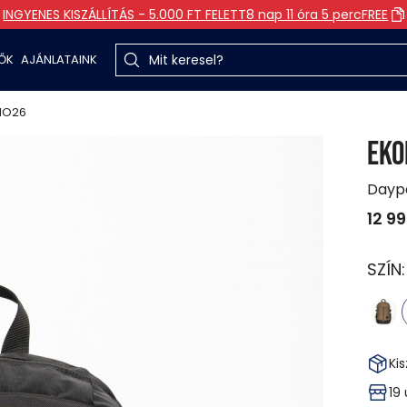
INGYENES KISZÁLLÍTÁS - 5.000 FT FELETT
8 nap 11 óra 5 perc
FREE
TŐK
AJÁNLATAINK
MO26
EKO
Dayp
12 9
SZÍN
Kis
19