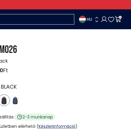
HU
0
MO26
ack
90
Ft
:
BLACK
zállítás:
2-3 munkanap
 üzletben elérhető (
Készletinformáció
)