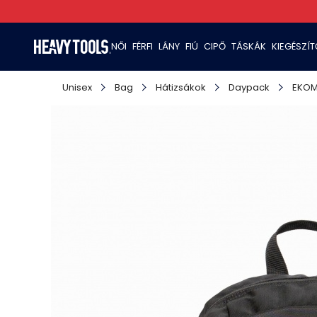
NŐI
FÉRFI
LÁNY
FIÚ
CIPŐ
TÁSKÁK
KIEGÉSZÍ
Unisex
Bag
Hátizsákok
Daypack
EKO