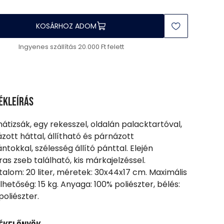
KOSÁRHOZ ADOM
Ingyenes szállítás 20.000 Ft felett
ékleírás
 hátizsák, egy rekesszel, oldalán palacktartóval,
zott háttal, állítható és párnázott
ántokkal, szélesség állító pánttal. Elején
ras zseb található, kis márkajelzéssel.
talom: 20 liter, méretek: 30x44x17 cm. Maximális
lhetőség: 15 kg. Anyaga: 100% poliészter, bélés:
poliészter.