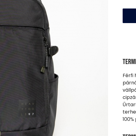
Term
Férfi
párná
vállp
cipzá
Űrtar
terhe
100% 