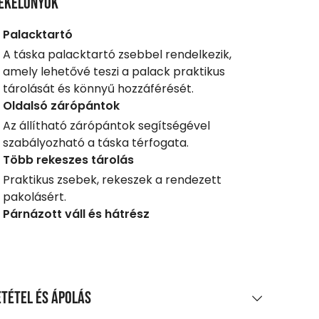
ékelőnyök
Palacktartó
A táska palacktartó zsebbel rendelkezik,
amely lehetővé teszi a palack praktikus
tárolását és könnyű hozzáférését.
Oldalsó zárópántok
Az állítható zárópántok segítségével
szabályozható a táska térfogata.
Több rekeszes tárolás
Praktikus zsebek, rekeszek a rendezett
pakolásért.
Párnázott váll és hátrész
tétel és ápolás