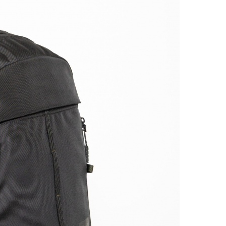
1 290
Részl