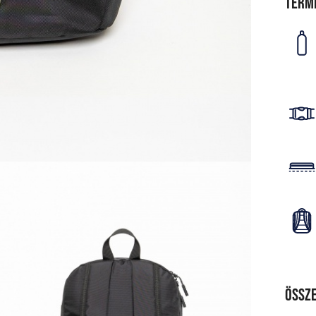
Term
Össze