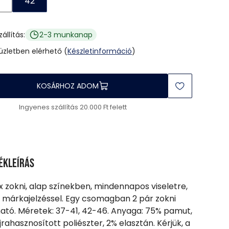
42
zállítás:
2-3 munkanap
 üzletben elérhető (
Készletinformáció
)
KOSÁRHOZ ADOM
Ingyenes szállítás 20.000 Ft felett
ékleírás
x zokni, alap színekben, mindennapos viseletre,
 márkajelzéssel. Egy csomagban 2 pár zokni
ható. Méretek: 37-41, 42-46. Anyaga: 75% pamut,
jrahasznosított poliészter, 2% elasztán. Kérjük, a