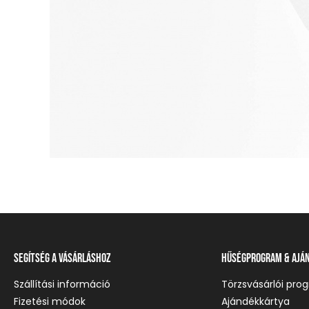
Segítség a vásárláshoz
Hűségprogram & Ajá
Szállítási információ
Törzsvásárlói pro
Fizetési módok
Ajándékkártya