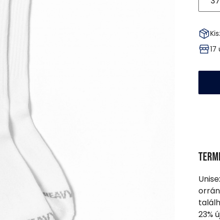
37
Kis
17
Term
Unise
orrán
talál
23% ú