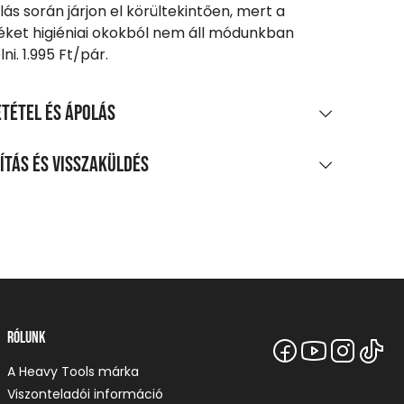
lás során járjon el körültekintően, mert a
ket higiéniai okokból nem áll módunkban
ni. 1.995 Ft/pár.
tétel és ápolás
AGÖSSZETÉTEL
ítás és visszaküldés
amut, 23% újrahasznosított poliészter, 2%
LÍTÁS
tán
0 Ft feletti vásárlás esetén
enes
agpontra, automatába
t-tól
Rólunk
zszállítás
A Heavy Tools márka
 Ft-tól
Viszonteladói információ