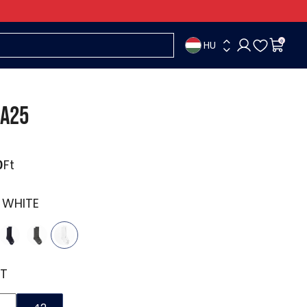
HU
0
A25
0
Ft
:
WHITE
T