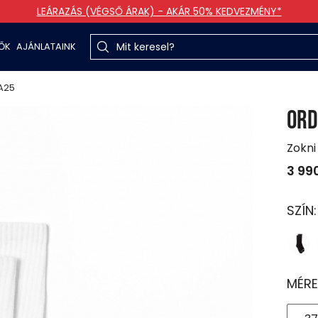
LEÁRAZÁS (VÉGSŐ ÁRAK) - AKÁR 50% KEDVEZMÉNY*
TŐK
AJÁNLATAINK
A25
ORD
Zokni
3 99
SZÍN
MÉRE