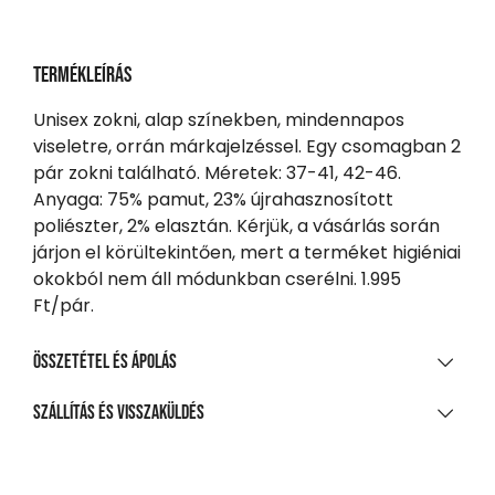
Termékleírás
Unisex zokni, alap színekben, mindennapos
viseletre, orrán márkajelzéssel. Egy csomagban 2
pár zokni található. Méretek: 37-41, 42-46.
Anyaga: 75% pamut, 23% újrahasznosított
poliészter, 2% elasztán. Kérjük, a vásárlás során
járjon el körültekintően, mert a terméket higiéniai
okokból nem áll módunkban cserélni. 1.995
Ft/pár.
Összetétel és ápolás
ANYAGÖSSZETÉTEL
Szállítás és visszaküldés
75% pamut, 23% újrahasznosított poliészter, 2%
SZÁLLÍTÁS
elasztán