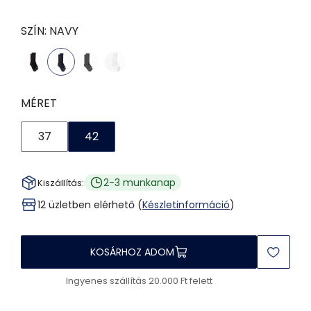
SZÍN:
NAVY
MÉRET
37
42
2-3 munkanap
Kiszállítás:
12 üzletben elérhető (
Készletinformáció
)
KOSÁRHOZ ADOM
Ingyenes szállítás 20.000 Ft felett