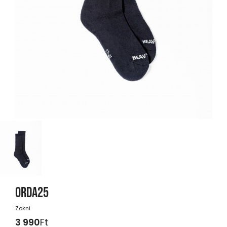
ORDA25
Zokni
3 990
Ft