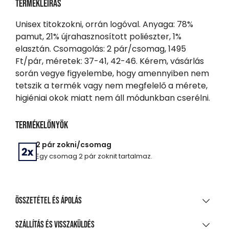
Termékleírás
Unisex titokzokni, orrán logóval. Anyaga: 78%
pamut, 21% újrahasznosított poliészter, 1%
elasztán. Csomagolás: 2 pár/csomag, 1495
Ft/pár, méretek: 37-41, 42-46. Kérem, vásárlás
során vegye figyelembe, hogy amennyiben nem
tetszik a termék vagy nem megfelelő a mérete,
higiéniai okok miatt nem áll módunkban cserélni.
Termékelőnyök
2 pár zokni/csomag
Egy csomag 2 pár zoknit tartalmaz.
Összetétel és ápolás
ANYAGÖSSZETÉTEL
Szállítás és visszaküldés