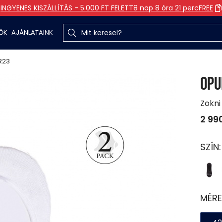
INGYENES KISZÁLLÍTÁS - 5.000 FT FELETT
8 nap 8 óra 21 perc
FREE
TŐK
AJÁNLATAINK
R23
OPU
Zokni
2 99
SZÍN
MÉRE