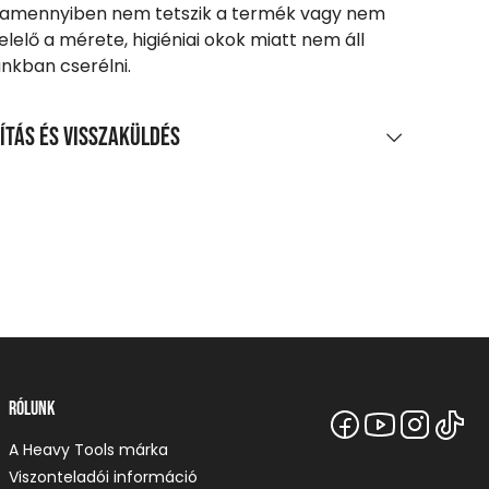
 amennyiben nem tetszik a termék vagy nem
lelő a mérete, higiéniai okok miatt nem áll
kban cserélni.
ítás és visszaküldés
LÍTÁS
0 Ft feletti vásárlás esetén
enes
agpontra, automatába
t-tól
zszállítás
 Ft-tól
Rólunk
etes szállítási információk
A Heavy Tools márka
Viszonteladói információ
SZAKÜLDÉS