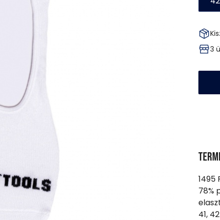
42
Kis
3 
Term
1495 
78% p
elasz
41, 4