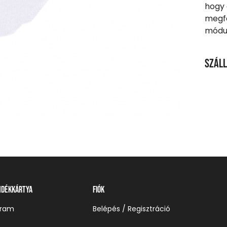
hogy
megfe
módun
Száll
SZÁL
20 00
Ingy
Csom
990 F
Házho
1 290
ndékkártya
Fiók
Részl
gram
Belépés / Regisztráció
VIS