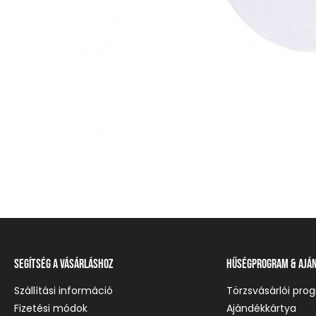
Segítség a vásárláshoz
Hűségprogram & Ajá
Szállítási információ
Törzsvásárlói pro
Fizetési módok
Ajándékkártya