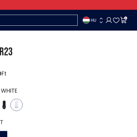
HU
0
R23
0
Ft
:
WHITE
T