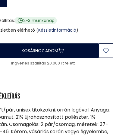
zállítás:
2-3 munkanap
üzletben elérhető (
Készletinformáció
)
KOSÁRHOZ ADOM
Ingyenes szállítás 20.000 Ft felett
ékleírás
Ft/pár, unisex titokzokni, orrán logóval. Anyaga:
amut, 21% újrahasznosított poliészter, 1%
tán. Csomagolás: 2 pár/csomag, méretek: 37-
2-46. Kérem, vásárlás során vegye figyelembe,