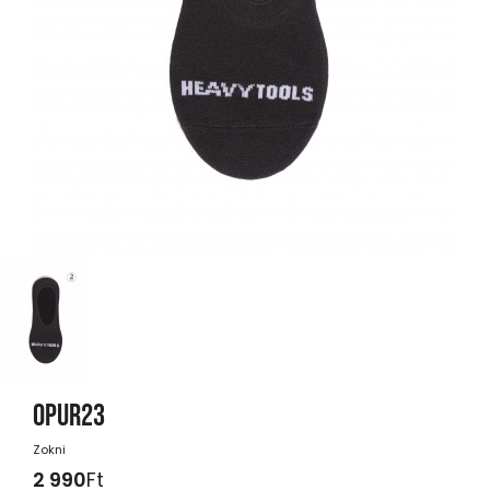
OPUR23
Zokni
2 990
Ft