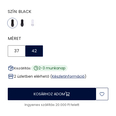
SZÍN:
BLACK
MÉRET
37
42
2-3 munkanap
Kiszállítás:
2 üzletben elérhető (
Készletinformáció
)
KOSÁRHOZ ADOM
Ingyenes szállítás 20.000 Ft felett