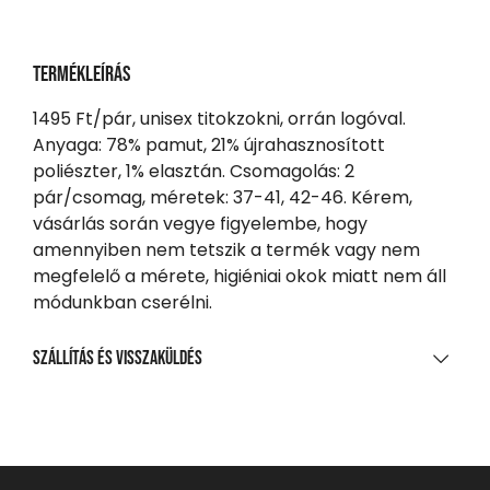
Termékleírás
1495 Ft/pár, unisex titokzokni, orrán logóval.
Anyaga: 78% pamut, 21% újrahasznosított
poliészter, 1% elasztán. Csomagolás: 2
pár/csomag, méretek: 37-41, 42-46. Kérem,
vásárlás során vegye figyelembe, hogy
amennyiben nem tetszik a termék vagy nem
megfelelő a mérete, higiéniai okok miatt nem áll
módunkban cserélni.
Szállítás és visszaküldés
SZÁLLÍTÁS
20 000 Ft feletti vásárlás esetén
Ingyenes