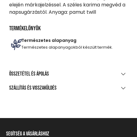
elején márkajelzéssel. A széles karima megvéd a
napsugárzástól. Anyaga: pamut twill
Termékelőnyök
Természetes alapanyag
Természetes alapanyagokból készült termék.
Összetétel és ápolás
ANYAGÖSSZETÉTEL
Szállítás és visszaküldés
Pamut, kőmosott
SZÁLLÍTÁS
TISZTÍTÁS ÉS KEZELÉS
20 000 Ft feletti vásárlás esetén
Ingyenes
Kézi mosás, a legnagyobb hőmérséklet 40 °C
Csomagpontra, automatába
Nem fehéríthető!
Segítség a vásárláshoz
990 Ft-tól