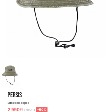
PERSIS
Baseball sapka
2 990
Ft
-
50
%
5 990
Ft