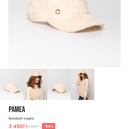
PAMEA
Baseball sapka
3 490
Ft
-
50
%
6 990
Ft